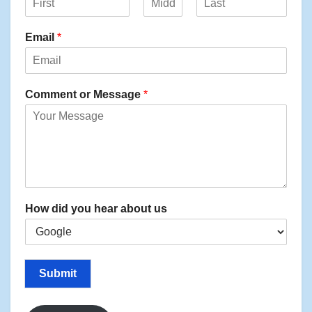
F
M
L
i
i
a
Email
*
r
d
s
s
d
t
t
l
e
Comment or Message
*
How did you hear about us
Submit