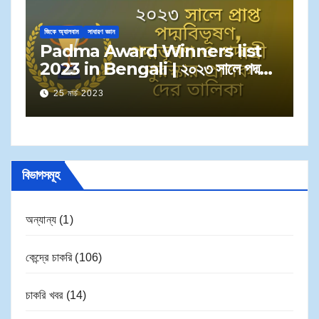
জিকে অ্যালবাম
সাধারণ জ্ঞান
জি
Padma Award Winners list
C
ে
2023 in Bengali | ২০২৩ সালে পদ্ম
T
পুরস্কার বিজয়ীদের তালিকা
B
25 মার্চ 2023
বি
বিভাগসমূহ
অন্যান্য
(1)
কেন্দ্রে চাকরি
(106)
চাকরি খবর
(14)