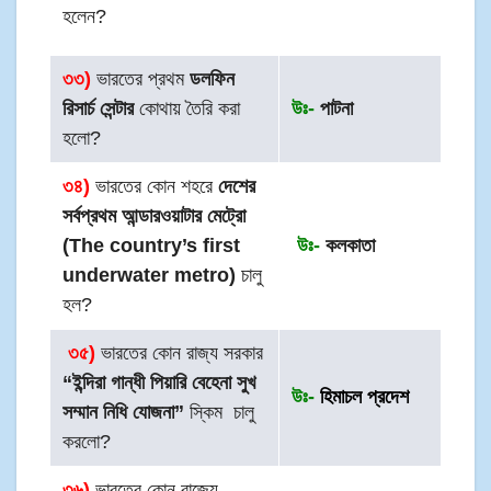
হলেন?
৩৩)
ভারতের প্রথম
ডলফিন
রিসার্চ সেন্টার
কোথায় তৈরি করা
উঃ-
পাটনা
হলো?
৩৪)
ভারতের কোন শহরে
দেশের
সর্বপ্রথম আন্ডারওয়াটার মেট্রো
(The country’s first
উঃ-
কলকাতা
underwater metro)
চালু
হল?
৩৫
)
ভারতের কোন রাজ্য সরকার
“ইন্দিরা গান্ধী পিয়ারি বেহেনা সুখ
উঃ-
হিমাচল প্রদেশ
সম্মান নিধি যোজনা”
স্কিম চালু
করলো?
৩৬)
ভারতের কোন রাজ্যে