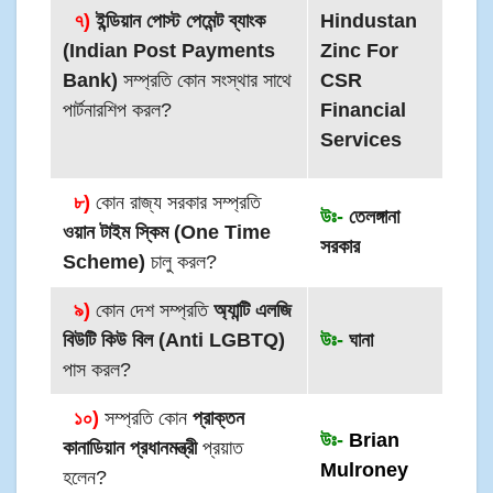
৭)
ইন্ডিয়ান পোস্ট পেমেন্ট ব্যাংক
Hindustan
(Indian Post Payments
Zinc For
Bank)
সম্প্রতি কোন সংস্থার সাথে
CSR
পার্টনারশিপ করল?
Financial
Services
৮)
কোন রাজ্য সরকার সম্প্রতি
উঃ-
তেলঙ্গানা
ওয়ান টাইম স্কিম (One Time
সরকার
Scheme)
চালু করল?
৯)
কোন দেশ সম্প্রতি
অ্যান্টি এলজি
বিউটি কিউ বিল
(Anti LGBTQ)
উঃ-
ঘানা
পাস করল?
১০)
সম্প্রতি কোন
প্রাক্তন
উঃ-
Brian
কানাডিয়ান প্রধানমন্ত্রী
প্রয়াত
Mulroney
হলেন?