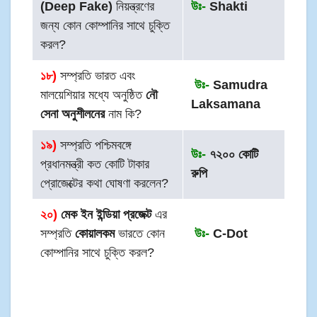
(Deep Fake)
নিয়ন্ত্রণের
উঃ-
Shakti
জন্য কোন কোম্পানির সাথে চুক্তি
করল?
১৮)
সম্প্রতি ভারত এবং
উঃ-
Samudra
মালয়েশিয়ার মধ্যে অনুষ্ঠিত
নৌ
Laksamana
সেনা অনুশীলনের
নাম কি?
১৯)
সম্প্রতি পশ্চিমবঙ্গে
উঃ-
৭২০০ কোটি
প্রধানমন্ত্রী কত কোটি টাকার
রুপি
প্রোজেক্টের কথা ঘোষণা করলেন?
২০)
মেক ইন ইন্ডিয়া প্রজেক্ট
এর
সম্প্রতি
কোয়ালকম
ভারতে কোন
উঃ-
C-Dot
কোম্পানির সাথে চুক্তি করল?