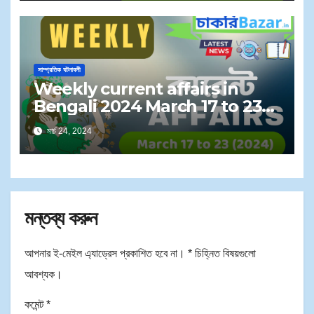
সাম্প্রতিক ঘটনাবলী
Weekly current affairs in
Bengali 2024 March 17 to 23
PDF | সাপ্তাহিক কারেন্ট অ্যাফেয়ার্স ২০২৪ মার্চ
মার্চ 24, 2024
১৭ থেকে ২৩
মন্তব্য করুন
আপনার ই-মেইল এ্যাড্রেস প্রকাশিত হবে না।
*
চিহ্নিত বিষয়গুলো
আবশ্যক।
কমেন্ট
*