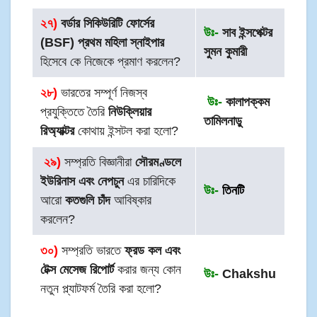
২৭)
বর্ডার সিকিউরিটি ফোর্সের
উঃ-
সাব ইন্সপেক্টর
(BSF)
প্রথম মহিলা স্নাইপার
সুমন কুমারী
হিসেবে কে নিজেকে প্রমাণ করলেন?
২৮)
ভারতের সম্পূর্ণ নিজস্ব
উঃ-
কালাপক্কম
প্রযুক্তিতে তৈরি
নিউক্লিয়ার
তামিলনাড়ু
রিঅ্যাক্টর
কোথায় ইন্সটল করা হলো?
২৯
)
সম্প্রতি বিজ্ঞানীরা
সৌরমণ্ডলে
ইউরিনাস এবং নেপচুন
এর চারিদিকে
উঃ-
তিনটি
আরো
কতগুলি চাঁদ
আবিষ্কার
করলেন?
৩০)
সম্প্রতি ভারতে
ফ্রড কল এবং
টেক্স মেসেজ রিপোর্ট
করার জন্য কোন
উঃ-
Chakshu
নতুন প্ল্যাটফর্ম তৈরি করা হলো?