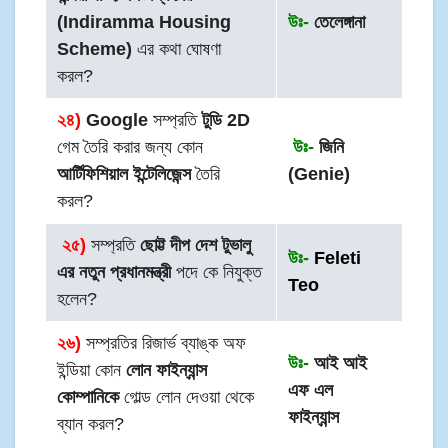
(Indiramma Housing
উঃ-
তেলেঙ্গানা
Scheme)
এর কথা ঘোষণা
করল?
২৪)
Google
সম্প্রতি
টুডি 2D
গেম তৈরি করার জন্য কোন
উঃ-
জিনি
আর্টিফিশিয়াল ইন্টেলিজেন্স
তৈরি
(Genie)
করল?
২৫
)
সম্প্রতি
ছোট্ট দীপ দেশ টুভালু
উঃ-
Feleti
এর নতুন প্রধানমন্ত্রী
পদে কে নিযুক্ত
Teo
হলেন?
২৬)
সম্প্রতির রিজার্ভ ব্যাঙ্ক অফ
উঃ-
আই আই
ইন্ডিয়া কোন
লোন ফাইন্যান্স
এফ এল
কোম্পানিকে
গোল্ড লোন দেওয়া থেকে
ফাইন্যান্স
ব্যান করল?