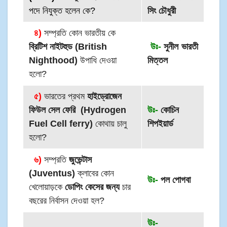
পদে নিযুক্ত হলেন কে?
সিং চৌধুরী
৪)
সম্প্রতি কোন ভারতীয় কে
ব্রিটিশ নাইটহুড (British
উঃ-
সুনীল ভারতী
Nighthood)
উপাধি দেওয়া
মিত্তল
হলো?
৫)
ভারতের প্রথম
হাইড্রোজেন
ফিউল সেল ফেরি (Hydrogen
উঃ-
কোচিন
Fuel Cell ferry)
কোথায় চালু
শিপইয়ার্ড
হলো?
৬)
সম্প্রতি
জুভেন্টাস
(Juventus)
ক্লাবের কোন
উঃ-
পল পোগবা
খেলোয়াড়কে
ডোপিং কেসের জন্য
চার
বছরের নির্বাসন দেওয়া হল?
উঃ-