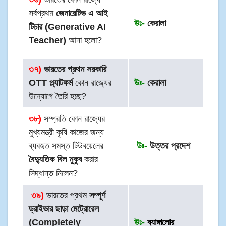
সর্বপ্রথম
জেনারেটিভ এ আই
উঃ-
কেরালা
টিচার (Generative AI
Teacher)
আনা হলো?
৩৭)
ভারতের প্রথম সরকারি
OTT প্ল্যাটফর্ম
কোন রাজ্যের
উঃ-
কেরালা
উদ্যোগে তৈরি হচ্ছ?
৩৮)
সম্প্রতি কোন রাজ্যের
মুখ্যমন্ত্রী কৃষি কাজের জন্য
ব্যবহৃত সমস্ত টিউবয়েলের
উঃ-
উত্তর প্রদেশ
বৈদ্যুতিক বিল মুকুব
করার
সিদ্ধান্ত নিলেন?
৩৯
)
ভারতের প্রথম
সম্পূর্ণ
ড্রাইভার ছাড়া মেট্রোরেল
(Completely
উঃ-
ব্যাঙ্গালোর