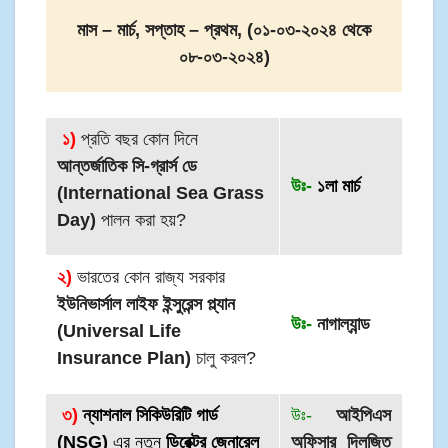
মাস – মার্চ, সপ্তাহ – প্রথম, (০১-০৩-২০২৪ থেকে
০৮-০৩-২০২৪)
১)
প্রতি বছর কোন দিনে
আন্তর্জাতিক সি-গ্রার্স ডে
উঃ-
১লা মার্চ
(International Sea Grass
Day)
পালন করা হয়?
২)
ভারতের কোন রাজ্য সরকার
ইউনিভার্সাল লাইফ ইন্সুরেন্স প্ল্যান
উঃ-
নাগাল্যান্ড
(Universal Life
Insurance Plan)
চালু করল?
৩)
ন্যাশনাল সিকিউরিটি গার্ড
উঃ-
আইপিএস
(NSG)
এর নতুন
ডিরেক্টর জেনারেল
অফিসার দিলজিত