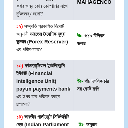
MAHAGENCO
করার জন্য কোন কোম্পানির সাথে
চুক্তিবদ্ধ হলো?
১২)
সম্প্রতি প্রকাশিত রিপোর্ট
অনুযায়ী
ভারতের বৈদেশিক
মুদ্রা
উঃ-
৬১৯ বিলিয়ন
ভান্ডার (Forex Reserver)
ডলার
এর পরিমাণকত?
১৩)
ফাইন্যান্সিয়াল ইন্টেলিজেন্সি
ইউনিট (Financial
Inteligence Unit)
উঃ-
পাঁচ দশমিক চার
paytm payments bank
নয় কোটি রুপি
এর উপর কত পরিমান ফাইন
চাপালো?
১৪)
ভারতীয় পার্লামেন্টে সিকিউরিটি
হেড (Indian Parliament
উঃ-
অনুরাগ