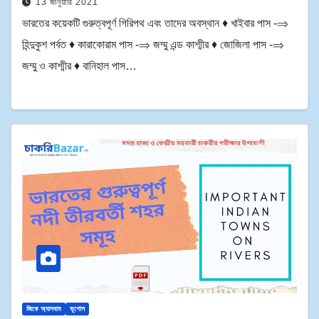
13 জানুয়ারি 2021
ভারতের কয়েকটি গুরুত্বপূর্ণ গিরিপথ এবং তাদের অবস্থান ♦ খাইবার পাস -⇒
হিন্দুকুশ পর্বত ♦ কারাকোরাম পাস -⇒ জম্মু এন্ড কাশ্মীর ♦ জোজিলা পাস -⇒
জম্মু ও কাশ্মীর ♦ বানিহাল পাস…
জিকে অ্যালবাম
ভূগোল