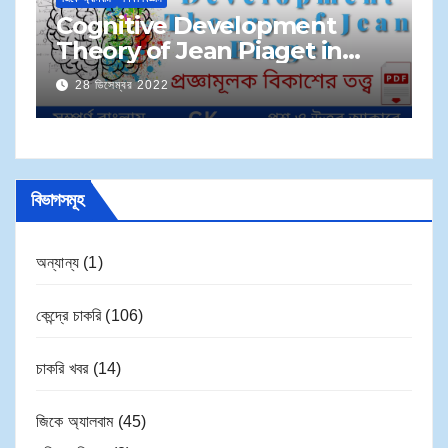
M
Cognitive Development
S
Theory of Jean Piaget in
প্
Bengali | জেন পিয়াজেঁর প্রজ্ঞামূলক
28 ডিসেম্বর 2022
সম
বিকাশের তত্ত্ব
বিভাগসমূহ
অন্যান্য
(1)
কেন্দ্রে চাকরি
(106)
চাকরি খবর
(14)
জিকে অ্যালবাম
(45)