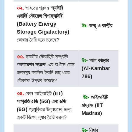
৩২.
ভারতের প্রথম
‘ব্যাটারি
এনার্জি স্টোরেজ গিগাফ্যাক্টরি’
(Battery Energy
উঃ-
জম্মু ও কাশ্মীর
Storage Gigafactory)
কোথায় তৈরি হতে চলেছে?
৩৩.
ভারতীয় নৌবাহিনী সম্প্রতি
উঃ-
আল কাম্বার
‘অপারেশন সংকল্প’
-এর অধীনে কোন
(Al-Kambar
জলদস্যু কবলিত ইরানি মাছ ধরার
786)
নৌকাকে উদ্ধার করেছে?
৩৪.
কোন আইআইটি
(IIT)
উঃ-
আইআইটি
সম্প্রতি ৫জি (5G) এবং ৬জি
মাদ্রাজ (IIT
(6G)
প্রযুক্তির উন্নয়নের জন্য
Madras)
একটি বিশেষ ল্যাব তৈরি করল?
উঃ-
নিসার