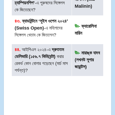
চ্যাম্পিয়নশিপ’
-এ পুরুষদের সিঙ্গেলস
Malinin)
কে জিতেছেন?
৪৩.
ব্যাডমিন্টনে ‘সুইস ওপেন ২০২৪’
উঃ-
ক্যারোলিনা
(Swiss Open)
-এ মহিলাদের
মারিন
সিঙ্গেলস খেতাব কে জিতলেন?
৪৪.
আইপিএল ২০২৪-এ
দ্রুততম
উঃ-
মায়াঙ্ক যাদব
ডেলিভারি (১৫৬.৭ কিমি/ঘন্টা)
করার
(লখনউ সুপার
রেকর্ড কোন বোলার গড়েছেন (মার্চ মাস
জায়ান্টস)
পর্যন্ত)?