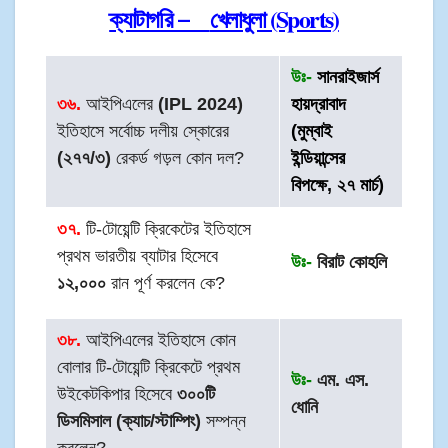
খেলাধুলা (Sports)
ক্যাটাগরি –
উঃ-
সানরাইজার্স
৩৬.
আইপিএলের
(IPL 2024)
হায়দ্রাবাদ
ইতিহাসে সর্বোচ্চ দলীয় স্কোরের
(মুম্বাই
(২৭৭/৩)
রেকর্ড গড়ল কোন দল?
ইন্ডিয়ান্সের
বিপক্ষে, ২৭ মার্চ)
৩৭.
টি-টোয়েন্টি ক্রিকেটের ইতিহাসে
প্রথম ভারতীয় ব্যাটার হিসেবে
উঃ-
বিরাট কোহলি
১২,০০০
রান পূর্ণ করলেন কে?
৩৮.
আইপিএলের ইতিহাসে কোন
বোলার টি-টোয়েন্টি ক্রিকেটে প্রথম
উঃ-
এম. এস.
উইকেটকিপার হিসেবে
৩০০টি
ধোনি
ডিসমিসাল (ক্যাচ/স্টাম্পিং)
সম্পন্ন