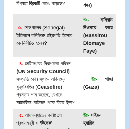
বিখ্যাত
ব্রিজটি
ভেঙে পড়েছে?
শহর)
উঃ-
বাসিরাউ
৩.
সেনেগালের (Senegal)
দিওমায়ে ফায়ে
ইতিহাসে কনিষ্ঠতম রাষ্ট্রপতি হিসেবে
(Bassirou
কে নির্বাচিত হলেন?
Diomaye
Faye)
৪.
জাতিসংঘের নিরাপত্তা পরিষদ
(UN Security Council)
সম্প্রতি কোন স্থানে অবিলম্বে
উঃ-
গাজা
যুদ্ধবিরতির (
Ceasefire
)
(Gaza)
প্রস্তাব পাস করেছে, যেখানে
আমেরিকা
ভোটদান থেকে বিরত ছিল?
৫.
আয়ারল্যান্ডের কনিষ্ঠতম
উঃ-
সাইমন
প্রধানমন্ত্রী বা
‘টিসেক’
হ্যারিস