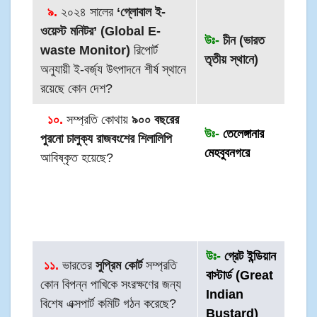
৯.
২০২৪ সালের
‘গ্লোবাল ই-
ওয়েস্ট মনিটর’ (Global E-
উঃ-
চীন (ভারত
waste Monitor)
রিপোর্ট
তৃতীয় স্থানে)
অনুযায়ী ই-বর্জ্য উৎপাদনে শীর্ষ স্থানে
রয়েছে কোন দেশ?
১০.
সম্প্রতি কোথায়
৯০০ বছরের
উঃ-
তেলেঙ্গানার
পুরনো চালুক্য রাজবংশের শিলালিপি
মেহবুবনগরে
আবিষ্কৃত হয়েছে?
উঃ-
গ্রেট ইন্ডিয়ান
১
১.
ভারতের
সুপ্রিম কোর্ট
সম্প্রতি
বাস্টার্ড (Great
কোন বিপন্ন পাখিকে সংরক্ষণের জন্য
Indian
বিশেষ এক্সপার্ট কমিটি গঠন করেছে?
Bustard)