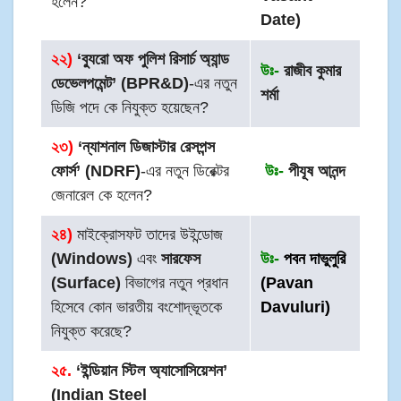
হলেন?
Date)
২২)
‘ব্যুরো অফ পুলিশ রিসার্চ অ্যান্ড
উঃ-
রাজীব কুমার
ডেভেলপমেন্ট’ (BPR&D)
-এর নতুন
শর্মা
ডিজি পদে কে নিযুক্ত হয়েছেন?
২৩)
‘ন্যাশনাল ডিজাস্টার রেসপন্স
ফোর্স’ (NDRF)
-এর নতুন ডিরেক্টর
উঃ-
পীযূষ আনন্দ
জেনারেল কে হলেন?
২৪
)
মাইক্রোসফট তাদের উইন্ডোজ
(Windows)
এবং
সারফেস
উঃ-
পবন দাভুলুরি
(Surface)
বিভাগের নতুন প্রধান
(Pavan
হিসেবে কোন ভারতীয় বংশোদ্ভূতকে
Davuluri)
নিযুক্ত করেছে?
২৫.
‘ইন্ডিয়ান স্টিল অ্যাসোসিয়েশন’
(Indian Steel