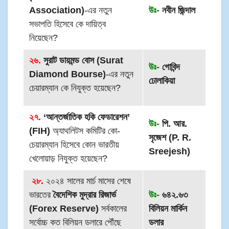
Association)
-এর নতুন
উঃ-
নবীন জিন্দাল
সভাপতি হিসেবে কে দায়িত্ব
নিয়েছেন?
২৬.
সুরাট ডায়মন্ড বোস (Surat
উঃ-
গোবিন্দ
Diamond Bourse)
-এর নতুন
ঢোলাকিয়া
চেয়ারম্যান কে নিযুক্ত হয়েছেন?
২৭.
‘আন্তর্জাতিক হকি ফেডারেশন’
উঃ-
পি. আর.
(FIH)
অ্যাথলিটস কমিটির কো-
সৃজেশ (P. R.
চেয়ারম্যান হিসেবে কোন ভারতীয়
Sreejesh)
খেলোয়াড় নিযুক্ত হয়েছেন?
২৮.
২০২৪ সালের মার্চ মাসের শেষে
ভারতের
বৈদেশিক মুদ্রার রিজার্ভ
উঃ-
৬৪২.৬৩
(Forex Reserve)
সর্বকালের
বিলিয়ন মার্কিন
সর্বোচ্চ কত বিলিয়ন ডলারে পৌঁছে
ডলার