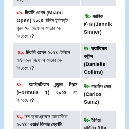
করলেন?
৩৯.
মিয়ামি ওপেন (Miami
উঃ-
জানিক
Open) ২০২৪
টেনিস টুর্নামেন্টে
সিনার (Jannik
পুরুষদের সিঙ্গেলস খেতাব কে
Sinner)
জিতেছেন?
উঃ-
ড্যানিয়েল
৪০.
মিয়ামি ওপেন ২০২৪
টেনিসে
কলিন্স
মহিলাদের সিঙ্গেলস খেতাব কে
(Danielle
জিতেছেন?
Collins)
৪১.
অস্ট্রেলিয়ান গ্র্যান্ড প্রিক্স
উঃ-
কার্লোস সেঞ্জ
(Formula 1) ২০২৪
কে
(Carlos
জিতেছেন?
Sainz)
৪২.
লস অ্যাঞ্জেলেসে আয়োজিত
উঃ-
ইলিয়া
২০২৪ ‘ওয়ার্ল্ড ফিগার স্কেটিং
মালিনিন (Ilia