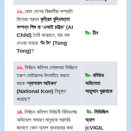
১২.
কোন দেশের বিজ্ঞানীরা সম্প্রতি
বিশ্বের প্রথম
কৃত্রিম বুদ্ধিমত্তা
সম্পন্ন শিশু বা ‘এআই চাইল্ড’ (AI
উঃ-
চীন
Child)
তৈরি করেছেন, যার নাম
দেওয়া হয়েছে
‘টং টং’ (Tong
Tong)
?
১৩.
নির্বাচন কমিশন লোকসভা নির্বাচনে
তরুণ ভোটারদের উৎসাহিত করতে
উঃ-
বলিউড
কাকে
‘ন্যাশনাল আইকন’
অভিনেতা
(National Icon)
নিযুক্ত
আয়ুষ্মান খুরানাকে
করেছে?
১৪.
নির্বাচন কমিশন নির্বাচনী বিধিভঙ্গের
উঃ-
সিভিজিল
অভিযোগ সাধারণ মানুষকে সরাসরি
অ্যাপ
জানাতে কোন অ্যাপ ব্যবহারের কথা
(cVIGIL