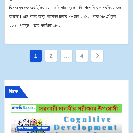
রিসার্ভ ব্যাঙ্ক অব ইন্ডিয়া তে "অফিসার গ্রেড - বি" পদে নিয়োগ প্রক্রিয়া শুরু
হয়েছে। এই পদের জন্য আবেদন চলবে ২৮ মার্চ ২০২২ থেকে ১৮ এপ্রিল
২০২২ পর্যন্ত। তাই প্রার্থীরা ১৮…
1
2
…
4
জিকে
জি
জিকে অ্যালবাম
শিক্ষা বিজ্ঞান