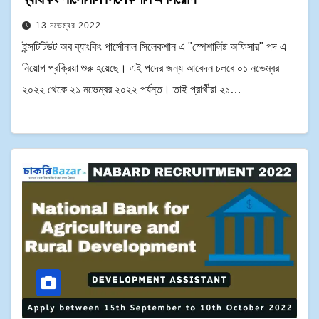
13 নভেম্বর 2022
ইন্সটিটিউট অব ব্যাংকিং পার্সোনাল সিলেকশান এ "স্পেশালিষ্ট অফিসার" পদ এ
নিয়োগ প্রক্রিয়া শুরু হয়েছে। এই পদের জন্য আবেদন চলবে ০১ নভেম্বর
২০২২ থেকে ২১ নভেম্বর ২০২২ পর্যন্ত। তাই প্রার্থীরা ২১…