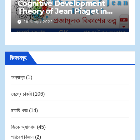
M
Cognitive Development
S
Theory of Jean Piaget in
প্
Bengali | জেন পিয়াজেঁর প্রজ্ঞামূলক
28 ডিসেম্বর 2022
সম
বিকাশের তত্ত্ব
বিভাগসমূহ
অন্যান্য
(1)
কেন্দ্রে চাকরি
(106)
চাকরি খবর
(14)
জিকে অ্যালবাম
(45)
পরিবেশ বিজ্ঞান
(2)