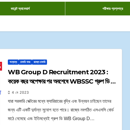
কারেন্ট অ্যাফেয়ার্স
পরীক্ষার প্রশ্নপত্র
অন্যান্য
চাকরি খবর
রাজ্যে চাকরি
WB Group D Recruitment 2023 :
কয়েক বছর অপেক্ষার পর অবশেষে WBSSC গ্রুপ ডি পদে
কয়েক হাজার কর্মী নিয়োগ করতে চলেছে
4 মে 2023
যারা সরকারি সেক্টরের মধ্যে ক্যারিয়ারের বৃদ্ধি এবং উন্নয়ন চাইছেন তাদের
জন্য এটি একটি দুর্দান্ত সুযোগ হতে পারে। রাজ্যে নবগঠিত এসএসসি বোর্ড
মাঠে নেমেছে এবং ইতিমধ্যেই গ্রুপ ডি WB Group D…