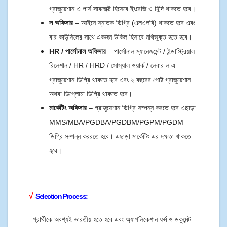
গ্রাজুয়েশান এ পার্স সাবজেক্ট হিসেবে ইংরেজি ও হিন্দি থাকতে হবে।
ল অফিসার
– আইনে স্নাতক ডিগ্রি (এলএলবি) থাকতে হবে এবং
বার কাউন্সিলের সাথে একজন উকিল হিসাবে নথিভুক্ত হতে হবে।
HR / পার্সোনাল অফিসার
– পার্সোনাল ম্যানেজমেন্ট / ইন্ডাস্ট্রিয়াল
রিলেশান / HR / HRD / সোস্যাল ওয়ার্ক / লেবার ল এ
গ্রাজুয়েশান ডিগ্রি থাকতে হবে এবং ২ বছরের পোষ্ট গ্রাজুয়েশান
অথবা ডিপ্লোমা ডিগ্রি থাকতে হবে।
মার্কেটিং অফিসার
– গ্রাজুয়েশান ডিগ্রি সম্পন্ন করতে হবে এছাড়া
MMS/MBA/PGDBA/PGDBM/PGPM/PGDM
ডিগ্রি সম্পন্ন কররতে হবে। এছাড়া মার্কেটিং এর দক্ষতা থাকতে
হবে।
√
Selection Process:
প্রার্থীকে অবশ্যই ভারতীয় হতে হবে এবং অ্যাপলিকেশান ফর্ম ও ডকুমেন্ট