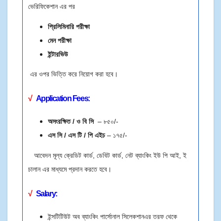
ভেরিফিকেশান এর পর
প্রিলিমিনারি পরীক্ষা
মেন পরীক্ষা
ইন্টারভিউ
এর ওপর ভিত্তি করে নিয়োগ করা হবে।
√
Application Fees:
অসংরক্ষিত / ও বি সি
– ৮৫০
/-
এস সি / এস টি / পি এইচ
– ১৭৫/-
আবেদন মূল্য ক্রেডিট কার্ড, ডেবিট কার্ড, নেট ব্যাংকিং ইউ পি আই, ই
চালান এর মাধ্যমে প্রদান করতে হবে।
√
Salary:
ইন্সটিটিউট অব ব্যাংকিং পার্সোনাল সিলেকশানএর তরফ থেকে