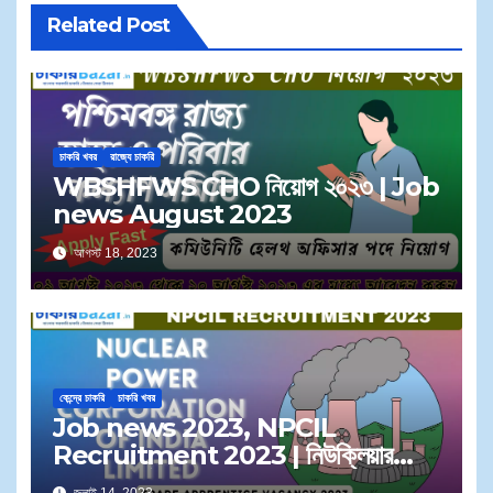
Related Post
চাকরি খবর
রাজ্যে চাকরি
WBSHFWS CHO নিয়োগ ২০২৩ | Job
news August 2023
আগস্ট 18, 2023
কেন্দ্রে চাকরি
চাকরি খবর
Job news 2023, NPCIL
Recruitment 2023 | নিউক্লিয়ার
পাওয়ার কর্পোরেশান অব ইন্ডিয়া এ কর্মী নিয়োগ