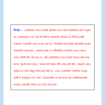
বিঃদ্রঃ –
চাকরিবাজার কোনও সরকারী প্রতিষ্ঠান নয় বা কোনো প্রতিষ্ঠানের সাথে সংযুক্ত
নয়। চাকরিবাজারে লেখা তথ্য গুলি বিভিন্ন সর্বভারতীয় পত্রিকা এবং বিভিন্ন চাকরী
সংক্রান্ত ওয়েবসাইট থেকে সংগ্রহ করা হয়। বিস্তারিত তথ্য চাকরি প্রদানকারী সংস্থার
ওয়েবসাইটে পাওয়া যাবে। আমাদের কাজ হ’ল পরীক্ষার্থীদের তাৎক্ষণিক তথ্য দেওয়া যা
কোনও আইনী দলিল গঠন করে না। যদিও চাকরিবাজারে তথ্য সহজেই উপলব্ধ করার জন্য
সমস্ত প্রচেষ্টা করা হয়েছে। আমরা যতটা সম্ভব খাঁটি লেখার চেষ্টা করি। কাজগুলি কোনও
ব্যক্তির বা কোনও কিছুর ক্ষতির জন্য দায়ী নয়। এখানে ওয়েবসাইটে প্রকাশিত তথ্যের
ত্রুটি বা অপ্রতুলতা হতে পারে। আবেদনকারী দের আবেদনের আগে চাকরীপ্রদানকারী
সংস্থার ওয়েবসাইট ক্ষতিয়ে দেখে নিতে বলা হচ্ছে।