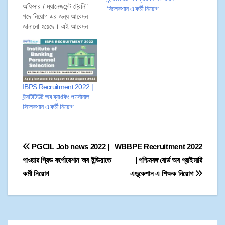
অফিসার / ম্যানেজমেন্ট ট্রেনি"
সিলেকশান এ কর্মী নিয়োগ
পদে নিয়োগ এর জন্য আবেদন
জানানো হয়েছে। এই আবেদন
চলবে ২০ অক্টোবর ২০২১ থেকে
১০ নভেম্বর ২০২১ পর্যন্ত। তাই
প্রার্থীরা ১০ নভেম্বর ২০২১ এর
মধ্যে আবেদনপত্র জমা করতে
পারেন। আবেদনপত্র সারা ভারত
থেকে গ্রহণ করা হবে।
IBPS Recruitment 2022 |
ইন্সটিটিউট অব ব্যাংকিং পার্সোনাল
সিলেকশান এ কর্মী নিয়োগ
PGCIL Job news 2022 |
WBBPE Recruitment 2022
পাওয়ার গ্রিড কর্পোরেশান অব ইন্ডিয়াতে
| পশ্চিমবঙ্গ বোর্ড অব প্রাইমারি
কর্মী নিয়োগ
এডুকেশান এ শিক্ষক নিয়োগ