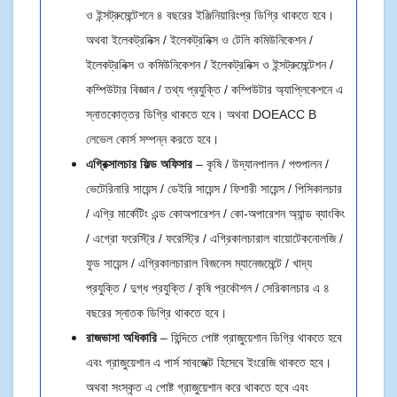
ও ইন্সট্রুমেন্টেশনে ৪ বছরের ইঞ্জিনিয়ারিংপ্র ডিগ্রি থাকতে হবে।
অথবা ইলেকট্রনিক্স / ইলেকট্রনিক্স ও টেলি কমিউনিকেশন /
ইলেকট্রনিক্স ও কমিউনিকেশন / ইলেকট্রনিক্স ও ইন্সট্রুমেন্টেশন /
কম্পিউটার বিজ্ঞান / তথ্য প্রযুক্তি / কম্পিউটার অ্যাপ্লিকেশনে এ
স্নাতকোত্তর ডিগ্রি থাকতে হবে। অথবা DOEACC B
লেভেল কোর্স সম্পন্ন করতে হবে।
এগ্রিক্সালচার ফিল্ড অফিসার
– কৃষি / উদ্যানপালন / পশুপালন /
ভেটেরিনারি সায়েন্স / ডেইরি সায়েন্স / ফিশারী সায়েন্স / পিসিকালচার
/ এগ্রি মার্কেটিং এন্ড কোঅপারেশন / কো-অপারেশন অ্যান্ড ব্যাংকিং
/ এগ্রো ফরেস্ট্রি / ফরেস্ট্রি / এগ্রিকালচারাল বায়োটেকনোলজি /
ফুড সায়েন্স / এগ্রিকালচারাল বিজনেস ম্যানেজমেন্টে / খাদ্য
প্রযুক্তি / দুগ্ধ প্রযুক্তি / কৃষি প্রকৌশল / সেরিকালচার এ ৪
বছরের স্নাতক ডিগ্রি থাকতে হবে।
রাজভাসা অধিকারি
– হিন্দিতে পোষ্ট গ্রাজুয়েশান ডিগ্রি থাকতে হবে
এবং গ্রাজুয়েশান এ পার্স সাবজেক্ট হিসেবে ইংরেজি থাকতে হবে।
অথবা সংস্কৃত এ পোষ্ট গ্রাজুয়েশান করে থাকতে হবে এবং