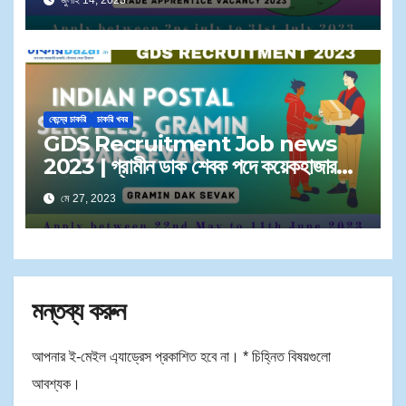
জুলাই 14, 2023
কেন্দ্রে চাকরি
চাকরি খবর
GDS Recruitment Job news
2023 | গ্রামীন ডাক শেবক পদে কয়েকহাজার
কর্মী নিয়োগ
মে 27, 2023
মন্তব্য করুন
আপনার ই-মেইল এ্যাড্রেস প্রকাশিত হবে না।
*
চিহ্নিত বিষয়গুলো
আবশ্যক।