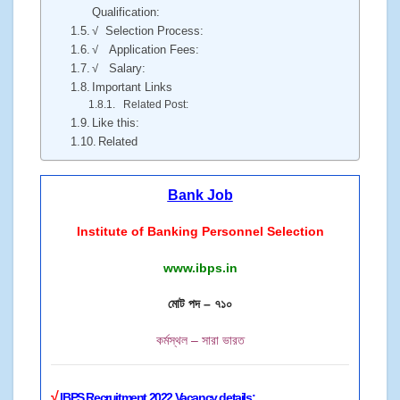
Qualification:
√ Selection Process:
√ Application Fees:
√ Salary:
Important Links
Related Post:
Like this:
Related
Bank Job
Institute of Banking Personnel Selection
www.ibps.in
মোট পদ – ৭১০
কর্মস্থল – সারা ভারত
√
IBPS Recruitment 2022 Vacancy details: