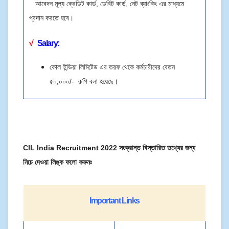
আবেদন মূল্য ক্রেডিট কার্ড, ডেবিট কার্ড, নেট ব্যাংকিং এর মাধ্যমে
প্রদান করতে হবে।
√
Salary:
কোল ইন্ডিয়া লিমিটেড এর তরফ থেকে কর্মচারীদের বেতন
৫০,০০০/- রুপি বলা হয়েছে।
CIL India Recruitment 2022 সংক্রান্ত বিস্তারিত তথ্যের জন্য
নিচে দেওয়া লিঙ্ক ফলো করুনঃ
Important Links