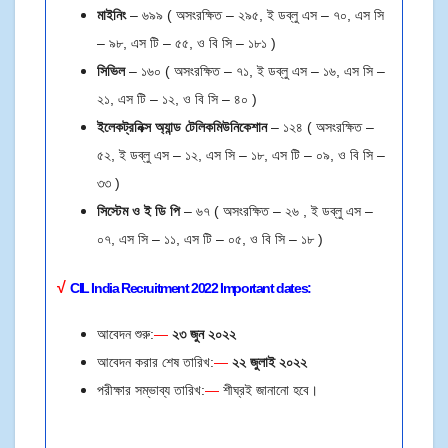
মাইনিং
– ৬৯৯ ( অসংরক্ষিত – ২৯৫, ই ডব্লু এস – ৭০, এস সি
– ৯৮, এস টি – ৫৫, ও বি সি – ১৮১ )
সিভিল
– ১৬০ ( অসংরক্ষিত – ৭১, ই ডব্লু এস – ১৬, এস সি –
২১, এস টি – ১২, ও বি সি – ৪০ )
ইলেকট্রনিক্স অ্যান্ড টেলিকমিউনিকেশান
– ১২৪ ( অসংরক্ষিত –
৫২, ই ডব্লু এস – ১২, এস সি – ১৮, এস টি – ০৯, ও বি সি –
৩৩ )
সিস্টেম ও ই ডি পি
– ৬৭ ( অসংরক্ষিত – ২৬ , ই ডব্লু এস –
০৭, এস সি – ১১, এস টি – ০৫, ও বি সি – ১৮ )
√
CIL India Recruitment
2022
Important dates:
আবেদন শুরু:
—
২৩ জুন ২০২২
আবেদন করার শেষ তারিখ:
—
২২ জুলাই
২০২২
পরীক্ষার সম্ভাব্য তারিখ:
—
শীঘ্রই জানানো হবে।