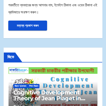
পরবর্তীতে ব্যবহারের জন্য আপনার নাম, ইমেইল ঠিকানা এবং ওয়েব ঠিকানা এই
ব্রাউজারে সংরক্ষণ করুন।
জিকে
জি
জিকে অ্যালবাম
শিক্ষা বিজ্ঞান
M
Cognitive Development
S
Theory of Jean Piaget in
প্
Bengali | জেন পিয়াজেঁর প্রজ্ঞামূলক