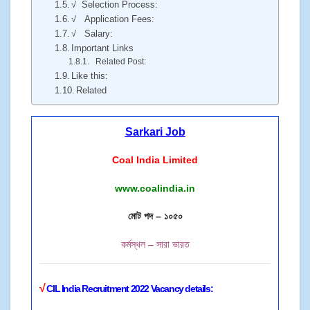
√ Selection Process:
√ Application Fees:
√ Salary:
Important Links
Related Post:
Like this:
Related
Sarkari Job
Coal India Limited
www.coalindia.in
মোট পদ – ১০৫০
কর্মস্থল – সারা ভারত
√
CIL India Recruitment 2022 Vacancy details: