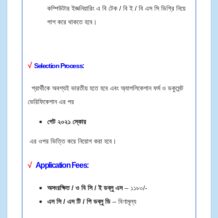
কম্পিউটার ইজ্ঞনিয়ারিং এ বি টেক / বি ই / বি এস সি ডিগ্রি নিয়ে
পাশ করে থাকতে হবে।
√
Selection Process:
প্রার্থীকে অবশ্যই ভারতীয় হতে হবে এবং অ্যাপলিকেশান ফর্ম ও ডকুমেন্ট
ভেরিফিকেশান এর পর
গেট ২০২১ স্কোর
এর ওপর ভিত্তি করে নিয়োগ করা হবে।
√
Application Fees:
অসংরক্ষিত / ও বি সি / ই ডব্লু এস
– ১১৮০/-
এস সি / এস টি / পি ডব্লু ডি
– বিণামূল্য