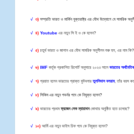
√
৩)
সম্প্রতি ভারত ও মার্কিন যুক্তরাষ্ট্র এর যৌথ উদ্যোগে যে সামরিক অ
√
৪)
Youtube
এর নতুন সি ই ও কে হলেন?
√
৫)
চতুর্থ ভারত ও জাপান এর যৌথ সামরিক অনুশীলন শুরু হল, এর নাম কি
√
৬)
IMF
কর্তৃক প্রকাশিত রিপোর্ট অনুসারে ২০২৩ সালে
ভারতের অর্থনৈতিক 
√
৭)
প্রয়াত হলেন ভারতের প্রাক্ত ফুটবলার
তুলসিদাস বলরাম
, তাঁর বয়স ক
√
৮)
সিকিম এর নতুন গভর্নর পদে কে নিযুক্ত হলেন?
√
৯)
ভারতের প্রথম
ফ্রজেন লেক ম্যারাথন
কোথায় অনুষ্ঠিত হতে চলেছে?
√
১০)
আর্মি এর নতুন ভাইস চিফ পদে কে নিযুক্ত হলেন?