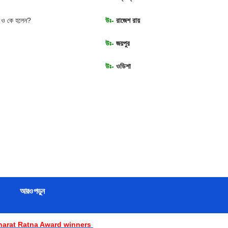
ি ই ও কে হলেন?
উঃ-
রাজেশ রায়
উঃ-
জয়পুর
উঃ-
ওডিশা
আরও পড়ুন
harat Ratna Award winners