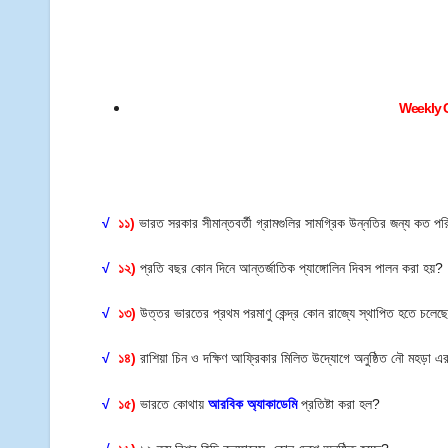
Weekly C
√
১১)
ভারত সরকার সীমান্তবর্তী গ্রামগুলির সামগ্রিক উন্নতির জন্য কত পর
√
১২)
প্রতি বছর কোন দিনে আন্তর্জাতিক প্যাঙ্গোলিন দিবস পালন করা হয়
√
১৩)
উত্তর ভারতের প্রথম পরমাণু কেন্দ্র কোন রাজ্যে স্থাপিত হতে চলেছ
√
১৪)
রাশিয়া চিন ও দক্ষিণ আফ্রিকার মিলিত উদ্যোগে অনুষ্ঠিত নৌ মহড়া 
√
১৫)
ভারতে কোথায়
আরবিক অ্যাকাডেমি
প্রতিষ্টা করা হল?