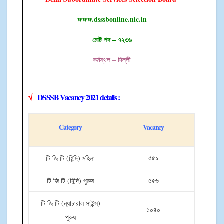
www.dsssbonline.nic.in
মোট পদ – ৭২৩৬
কর্মস্থল – দিল্লী
√
DSSSB Vacancy 2021 details :
Category
Vacancy
৫৫১
টি জি টি (হিন্দি) মহিলা
৫৫৬
টি জি টি (হিন্দি) পুরুষ
টি জি টি (ন্যাচারাল সাইন্স)
১০৪০
পুরুষ