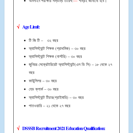
অনলাইন পরীক্ষার সম্ভাব্য তারিখ:
—
শীঘ্রই জানানো হবে।
√
Age Limit
:
টি জি টি – ৩২ বছর
অ্যাসিস্ট্যান্ট শিক্ষক (প্রাথমিক)
– ৩০ বছর
অ্যাসিস্ট্যান্ট শিক্ষক (নার্শারি)
– ৩০ বছর
জুনিয়র সেক্রেটারিয়েট অ্যাসিস্ট্যান্ট(এল ডি সি)
– ১৮ থেকে ২৭
বছর
কাউন্সিলর – ৩০ বছর
হেড ক্লার্ক – ৩০ বছর
অ্যাসিস্ট্যান্ট টিচার(প্রাইমারি) – ৩০ বছর
পাতওয়ারি – ২১ থেকে ২৭ বছর
√
DSSSB Recruitment 2021
Education Qualification: