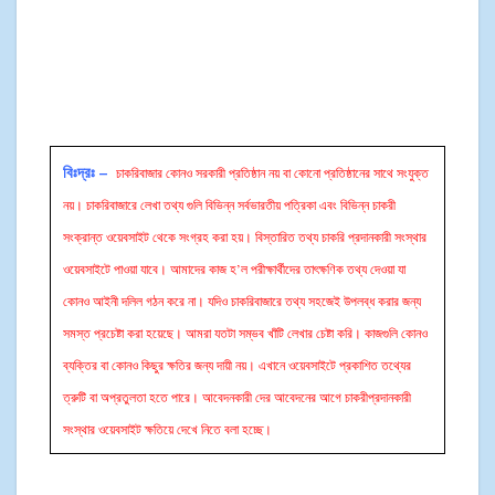
বিঃদ্রঃ –
চাকরিবাজার কোনও সরকারী প্রতিষ্ঠান নয় বা কোনো প্রতিষ্ঠানের সাথে সংযুক্ত
নয়। চাকরিবাজারে লেখা তথ্য গুলি বিভিন্ন সর্বভারতীয় পত্রিকা এবং বিভিন্ন চাকরী
সংক্রান্ত ওয়েবসাইট থেকে সংগ্রহ করা হয়। বিস্তারিত তথ্য চাকরি প্রদানকারী সংস্থার
ওয়েবসাইটে পাওয়া যাবে। আমাদের কাজ হ’ল পরীক্ষার্থীদের তাৎক্ষণিক তথ্য দেওয়া যা
কোনও আইনী দলিল গঠন করে না। যদিও চাকরিবাজারে তথ্য সহজেই উপলব্ধ করার জন্য
সমস্ত প্রচেষ্টা করা হয়েছে। আমরা যতটা সম্ভব খাঁটি লেখার চেষ্টা করি। কাজগুলি কোনও
ব্যক্তির বা কোনও কিছুর ক্ষতির জন্য দায়ী নয়। এখানে ওয়েবসাইটে প্রকাশিত তথ্যের
ত্রুটি বা অপ্রতুলতা হতে পারে। আবেদনকারী দের আবেদনের আগে চাকরীপ্রদানকারী
সংস্থার ওয়েবসাইট ক্ষতিয়ে দেখে নিতে বলা হচ্ছে।