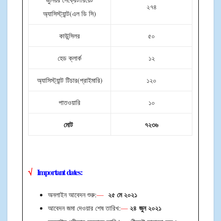
২৭৪
অ্যাসিস্ট্যান্ট(এল ডি সি)
কাউন্সিলর
৫০
হেড ক্লার্ক
১২
অ্যাসিস্ট্যান্ট টিচার(প্রাইমারি)
১২০
পাতওয়ারি
১০
মোট
৭২৩৬
√
Important dates:
২৫ মে ২০২১
অনলাইন আবেদন শুরু:
—
২৪
জুন ২০২১
আবেদন জমা দেওয়ার শেষ তারিখ:
—