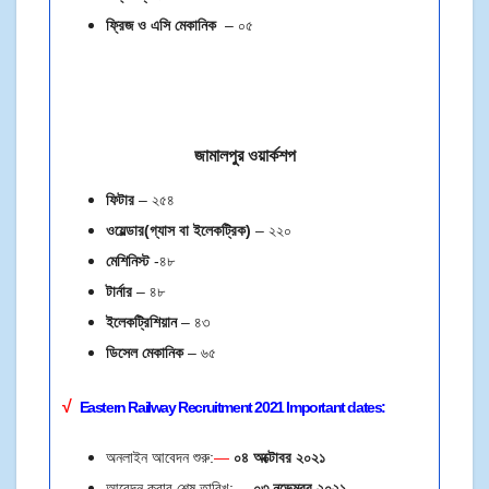
ফ্রিজ ও এসি মেকানিক
– ০৫
জামালপুর ওয়ার্কশপ
ফিটার
– ২৫৪
ওয়েল্ডার(গ্যাস বা ইলেকট্রিক)
– ২২০
মেশিনিস্ট
-৪৮
টার্নার
– ৪৮
ইলেকট্রিশিয়ান
– ৪৩
ডিসেল মেকানিক
– ৬৫
√
Eastern Railway
Recruitment 2021
Important dates:
অনলাইন আবেদন শুরু:
—
০৪ অক্টোবর ২০২১
আবেদন করার শেষ তারিখ:
—
০৩ নভেম্বর
২০২১