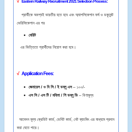
√
Eastern Railway Recruitment 2021
Selection Process:
প্রার্থীকে অবশ্যই ভারতীয় হতে হবে এবং অ্যাপলিকেশান ফর্ম ও ডকুমেন্ট
ভেরিফিকেশান এর পর
মেরিট
এর ভিত্তিতে প্রার্থীদের নিয়োগ করা হবে।
√
Application Fees:
জেনারেল / ও বি সি / ই ডব্লু এস
– ১০০/-
এস সি / এস টি / মহিলা / পি ডব্লু ডি
– বিণামূল্য
আবেদন মূল্য ক্রেডিট কার্ড, ডেবিট কার্ড, নেট ব্যাংকিং এর মাধ্যমে প্রদান
করা যেতে পারে।