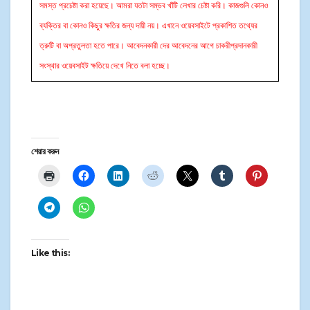
সমস্ত প্রচেষ্টা করা হয়েছে। আমরা যতটা সম্ভব খাঁটি লেখার চেষ্টা করি। কাজগুলি কোনও
ব্যক্তির বা কোনও কিছুর ক্ষতির জন্য দায়ী নয়। এখানে ওয়েবসাইটে প্রকাশিত তথ্যের
ত্রুটি বা অপ্রতুলতা হতে পারে। আবেদনকারী দের আবেদনের আগে চাকরীপ্রদানকারী
সংস্থার ওয়েবসাইট ক্ষতিয়ে দেখে নিতে বলা হচ্ছে।
শেয়ার করুন
Like this: