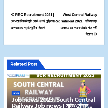
পর্যন্ত। তাই প্রার্থীরা ১৪
ডিসেম্বর ২০২১ এর মধ্যে
আবেদনপত্র জমা করতে পারেন।
RRC Recruitment 2021 |
West Central Railway
আবেদনপত্র সারা ভারত থেকে
গ্রহণ করা হবে।
রেলওয়ে রিক্রুটমেন্ট বোর্ড এ নর্থ সেন্ট্রাল
Recruitment 2021 | পশ্চিম মধ্য
রেলওয়ে তে অ্যাপ্রেন্টিস নিয়োগ
রেলওয়ে তে কয়েকহাজার পদে কর্মী
নিয়োগ
Related Post
রেলওয়ে
Job news 2023, South Central
Railway Job news | সাউথ সেন্ট্রাল