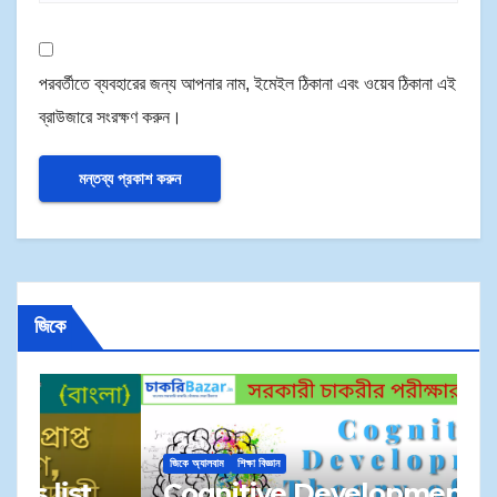
পরবর্তীতে ব্যবহারের জন্য আপনার নাম, ইমেইল ঠিকানা এবং ওয়েব ঠিকানা এই
ব্রাউজারে সংরক্ষণ করুন।
জিকে
জি
জিকে অ্যালবাম
শিক্ষা বিজ্ঞান
M
Cognitive Development