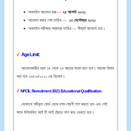
অনলাইন আবেদন শুরু:
—
২৫ আগস্ট ২০২১
আবেদন করার শেষ তারিখ:
—
১৩ সেপ্টেম্বর
২০২১
অনলাইন পরীক্ষার সম্ভাব্য তারিখ:
—
শীঘ্রই জানানো হবে।
√
Age Limit
:
আবেদনকারীর বয়স ১৪ থেকে ২৪ বছরের মধ্যে হতে হবে। বয়সের হিসাব
করা হবে ২৯/০৯/২০২১ এর হিসেবে।
√
NPCIL
Recruitment 2021 E
ducational Qualification:
যেকোনো স্বীকৃত বোর্ড থেকে দশম শ্রেণী পাশ করতে হবে এবং সেই
সাথে উল্লিখিত আই টি আই ট্রেডে পাশ করে থেকতে হবে।