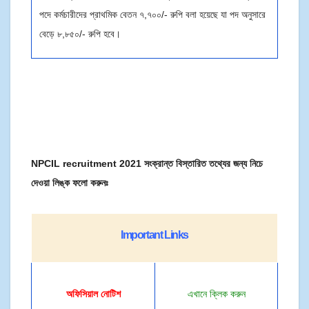
পদে কর্মচারীদের প্রাথমিক বেতন ৭,৭০০/- রুপি বলা হয়েছে যা পদ অনুসারে
বেড়ে ৮,৮৫০/- রুপি হবে।
NPCIL recruitment 2021 সংক্রান্ত বিস্তারিত তথ্যের জন্য নিচে
দেওয়া লিঙ্ক ফলো করুনঃ
Important Links
অফিসিয়াল
নোটিশ
এখানে ক্লিক করুন