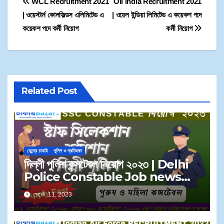
WCL Recruitment 2021
Oil India Recruitment 2021
সারা ভারত থেকে গ্রহণ করা
হবে।
| ওয়েস্টার্ন কোলফিল্ডস এলিমিটেড এ
| ওয়েল ইন্ডিয়া লিমিটেড এ কয়েকশ পদে
কয়েকশ পদে কর্মী নিয়োগ
কর্মী নিয়োগ
Related Post
কেন্দ্রে চাকরি
পুলিশ ও প্রতিরক্ষা
দিল্লী পুলিশ কন্সটেবল নিয়োগ ২০২৩ | Delhi
Police Constable Job news
September 2023
সেপ্টে. 11, 2023