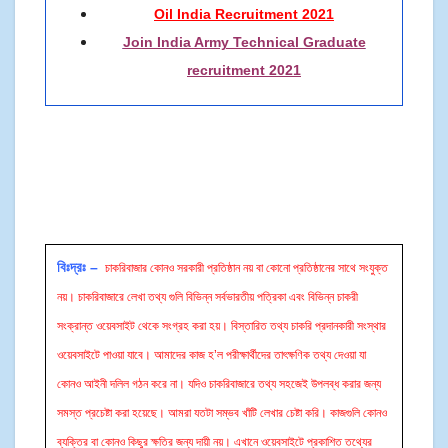
Oil India Recruitment 2021
Join India Army Technical Graduate
recruitment 2021
বিঃদ্রঃ –
চাকরিবাজার কোনও সরকারী প্রতিষ্ঠান নয় বা কোনো প্রতিষ্ঠানের সাথে সংযুক্ত
নয়। চাকরিবাজারে লেখা তথ্য গুলি বিভিন্ন সর্বভারতীয় পত্রিকা এবং বিভিন্ন চাকরী
সংক্রান্ত ওয়েবসাইট থেকে সংগ্রহ করা হয়। বিস্তারিত তথ্য চাকরি প্রদানকারী সংস্থার
ওয়েবসাইটে পাওয়া যাবে। আমাদের কাজ হ’ল পরীক্ষার্থীদের তাৎক্ষণিক তথ্য দেওয়া যা
কোনও আইনী দলিল গঠন করে না। যদিও চাকরিবাজারে তথ্য সহজেই উপলব্ধ করার জন্য
সমস্ত প্রচেষ্টা করা হয়েছে। আমরা যতটা সম্ভব খাঁটি লেখার চেষ্টা করি। কাজগুলি কোনও
ব্যক্তির বা কোনও কিছুর ক্ষতির জন্য দায়ী নয়। এখানে ওয়েবসাইটে প্রকাশিত তথ্যের