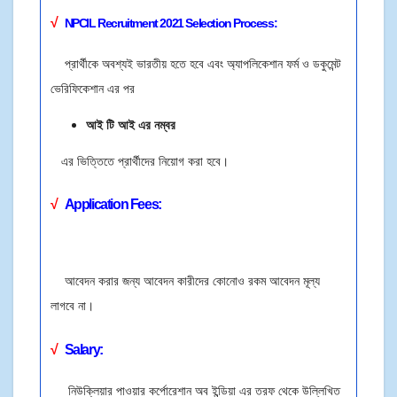
√
NPCIL Recruitment 2021
Selection Process:
প্রার্থীকে অবশ্যই ভারতীয় হতে হবে এবং অ্যাপলিকেশান ফর্ম ও ডকুমেন্ট
ভেরিফিকেশান এর পর
আই টি আই এর নম্বর
এর ভিত্তিতে প্রার্থীদের নিয়োগ করা হবে।
√
Application Fees:
আবেদন করার জন্য আবেদন কারীদের কোনোও রকম আবেদন মূল্য
লাগবে না।
√
Salary:
নিউক্লিয়ার পাওয়ার কর্পোরেশান অব ইন্ডিয়া এর তরফ থেকে উল্লিখিত