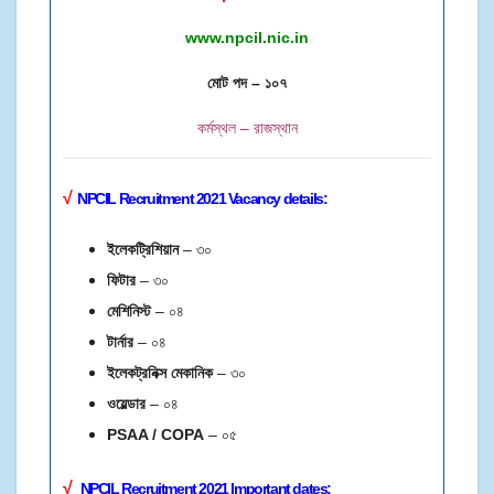
www.npcil.nic.in
মোট পদ – ১০৭
কর্মস্থল – রাজস্থান
√
NPCIL Recruitment 2021 Vacancy details:
ইলেকট্রিশিয়ান
– ৩০
ফিটার
– ৩০
মেশিনিস্ট
– ০৪
টার্নার
– ০৪
ইলেকট্রনিক্স মেকানিক
– ৩০
ওয়েল্ডার
– ০৪
PSAA / COPA
– ০৫
√
NPCIL
Recruitment 2021
Important dates: