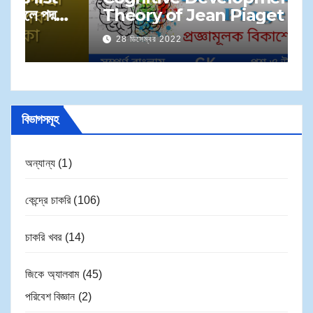
S
Theory of Jean Piaget in
প্
Bengali | জেন পিয়াজেঁর প্রজ্ঞামূলক
28 ডিসেম্বর 2022
সম
বিকাশের তত্ত্ব
বিভাগসমূহ
অন্যান্য
(1)
কেন্দ্রে চাকরি
(106)
চাকরি খবর
(14)
জিকে অ্যালবাম
(45)
পরিবেশ বিজ্ঞান
(2)