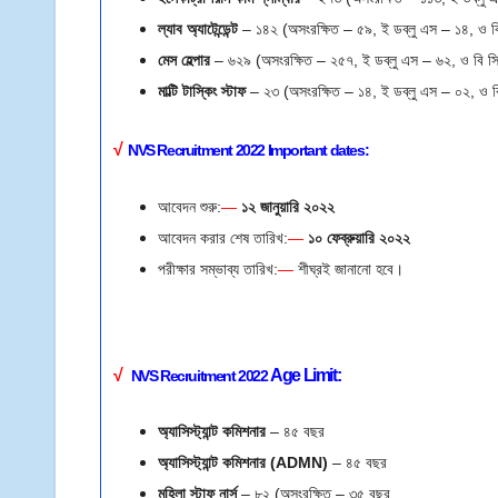
ল্যাব অ্যাটেন্ডেন্ট
– ১৪২ (অসংরক্ষিত – ৫৯, ই ডব্লু এস – ১৪, ও ব
মেস হেল্পার
– ৬২৯ (অসংরক্ষিত – ২৫৭, ই ডব্লু এস – ৬২, ও বি স
মাল্টি টাস্কিং স্টাফ
– ২৩ (অসংরক্ষিত – ১৪, ই ডব্লু এস – ০২, ও ব
√
NVS
Recruitment 2022
Important dates:
আবেদন শুরু:
—
১২ জানুয়ারি ২০২২
আবেদন করার শেষ তারিখ:
—
১০ ফেব্রুয়ারি
২০২২
পরীক্ষার সম্ভাব্য তারিখ:
—
শীঘ্রই জানানো হবে।
√
Age Limit
:
NVS
Recruitment 2022
অ্যাসিস্ট্যান্ট কমিশনার
– ৪৫ বছর
অ্যাসিস্ট্যান্ট কমিশনার (ADMN)
– ৪৫ বছর
মহিলা স্টাফ নার্স
– ৮২ (অসংরক্ষিত – ৩৫ বছর