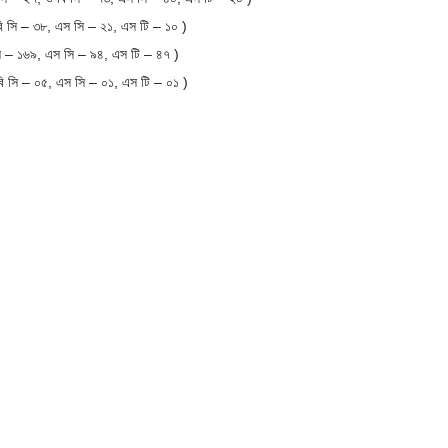
ি সি – ৩৮, এস সি – ২১, এস টি – ১০ )
ি – ১৬৯, এস সি – ৯৪, এস টি – ৪৭ )
ি সি – ০৫, এস সি – ০১, এস টি – ০১ )