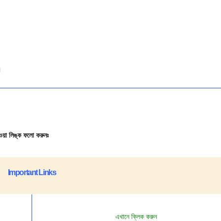
া।
য়া লিঙ্ক ফলো করুনঃ
Important Links
এখানে ক্লিক করুন