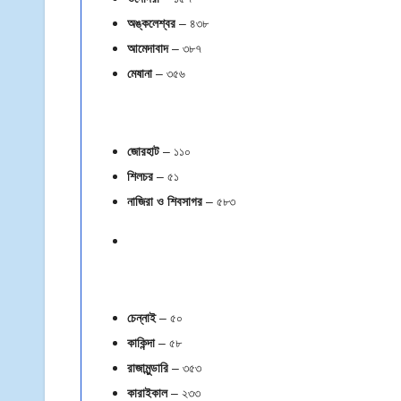
অঙ্কলেশ্বর
– ৪৩৮
আমেদাবাদ
– ৩৮৭
মেষানা
– ৩৫৬
জোরহাট
– ১১০
শিলচর
– ৫১
নাজিরা ও শিবসাগর
– ৫৮৩
চেন্নাই
– ৫০
কাকিন্দা
– ৫৮
রাজামুন্ডারি
– ৩৫৩
কারাইকাল
– ২৩৩