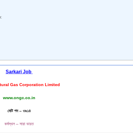
n:
Sarkari Job
tural Gas Corporation Limited
www.ongc.co.in
মোট পদ – ৩৬১৪
কর্মস্থল – সারা ভারত