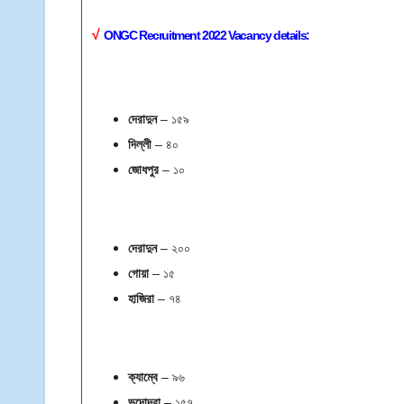
√
ONGC Recruitment 2022 Vacancy details:
দেরাদুন
– ১৫৯
দিল্লী
– ৪০
জোধপুর
– ১০
দেরাদুন
– ২০০
গোয়া
– ১৫
হাজিরা
– ৭৪
ক্যাম্বে
– ৯৬
ভদোদরা
– ১৫৭