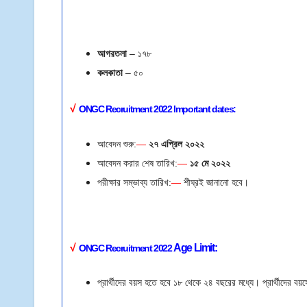
আগরতলা
– ১৭৮
কলকাতা
– ৫০
√
ONGC Recruitment
2022
Important dates:
আবেদন শুরু:
—
২৭ এপ্রিল ২০২২
আবেদন করার শেষ তারিখ:
—
১৫ মে
২০২২
পরীক্ষার সম্ভাব্য তারিখ:
—
শীঘ্রই জানানো হবে।
√
Age Limit
:
ONGC Recruitment 2022
প্রার্থীদের বয়স হতে হবে ১৮ থেকে ২৪ বছরের মধ্যে। প্রার্থীদের