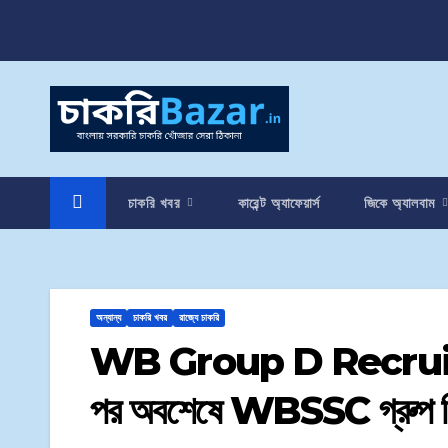
চাকরি খবর
কারেন্ট অ্যাফেয়ার্স
জিকে অ্যালবাম
অন্যান্য
চাকরি খবর
রাজ্যে চাকরি
WB Group D Recruitme
পর অবশেষে WBSSC গ্রুপ ডি প