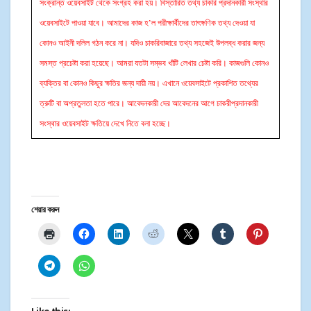
সংক্রান্ত ওয়েবসাইট থেকে সংগ্রহ করা হয়। বিস্তারিত তথ্য চাকরি প্রদানকারী সংস্থার
ওয়েবসাইটে পাওয়া যাবে। আমাদের কাজ হ’ল পরীক্ষার্থীদের তাৎক্ষণিক তথ্য দেওয়া যা
কোনও আইনী দলিল গঠন করে না। যদিও চাকরিবাজারে তথ্য সহজেই উপলব্ধ করার জন্য
সমস্ত প্রচেষ্টা করা হয়েছে। আমরা যতটা সম্ভব খাঁটি লেখার চেষ্টা করি। কাজগুলি কোনও
ব্যক্তির বা কোনও কিছুর ক্ষতির জন্য দায়ী নয়। এখানে ওয়েবসাইটে প্রকাশিত তথ্যের
ত্রুটি বা অপ্রতুলতা হতে পারে। আবেদনকারী দের আবেদনের আগে চাকরীপ্রদানকারী
সংস্থার ওয়েবসাইট ক্ষতিয়ে দেখে নিতে বলা হচ্ছে।
শেয়ার করুন