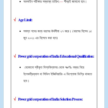
অনলাইন পরীক্ষার সম্ভাব্য তারিখ:
—
শীঘ্রই জানানো হবে।
√
Age Limit
:
সমস্ত পদের জন্য বয়সের ঊর্ধসীমা ২৭ বছর। (বয়সের হিসেব ১৫
জুন ২০২১ এর হিসেবে করা হবে)
√
Power grid corporation of India
Educational Qualification:
৭০%
যেকোনো স্বীকৃত বিশ্ববিদ্যালয় থেকে
নম্বর নিয়ে
ইলেকট্রিক্যাল বা সিভিল ইজ্ঞিনিয়ারিং এ ডিপ্লোমা ডিগ্রি থাকতে
হবে।
√
Power grid corporation of India
Selection Process: