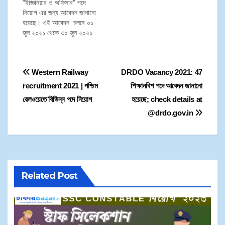
"ইজ্ঞিনিয়ার ও অফিসার" পদে
নিয়োগ এর জন্য আবেদন জানানো
হয়েছে। এই আবেদন চলবে ০১
জুন ২০২১ থেকে ৩০ জুন ২০২১
পর্যন্ত। তাই প্রার্থীরা ৩০ জুন
২০২১ এর মধ্যে আবেদনপত্র
জমা করতে পারেন। আবেদনপত্র
Western Railway
DRDO Vacancy 2021: 47
সারা ভারত থেকে গ্রহণ করা
হবে।
recruitment 2021 | পশ্চিম
শিক্ষানবিশ পদে আবেদন জানানো
রেলওয়েতে বিভিন্ন পদে নিয়োগ
হয়েছে; check details at
@drdo.gov.in
Related Post