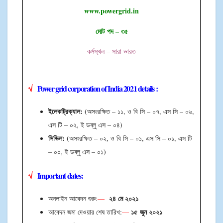
www.powergrid.in
মোট পদ – ৩৫
কর্মস্থল – সারা ভারত
√
Power grid corporation of India 2021 details :
ইলেকট্রিক্যাল:
(অসংরক্ষিত – ১১, ও বি সি – ০৭, এস সি – ০৬,
এস টি – ০২, ই ডব্লু এস – ০৪)
সিভিল:
(অসংরক্ষিত – ০২, ও বি সি – ০১, এস সি – ০১, এস টি
– ০০, ই ডব্লু এস – ০১)
√
Important dates:
২৪ মে ২০২১
অনলাইন আবেদন শুরু:
—
১৫
জুন ২০২১
আবেদন জমা দেওয়ার শেষ তারিখ:
—