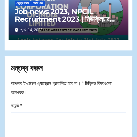
কেন্দ্রে চাকরি
চাকরি খবর
Job news 2023, NPCIL
Recruitment 2023 | নিউক্লিয়ার
পাওয়ার কর্পোরেশান অব ইন্ডিয়া এ কর্মী নিয়োগ
জুলাই 14, 2023
মন্তব্য করুন
আপনার ই-মেইল এ্যাড্রেস প্রকাশিত হবে না।
*
চিহ্নিত বিষয়গুলো
আবশ্যক।
কমেন্ট
*