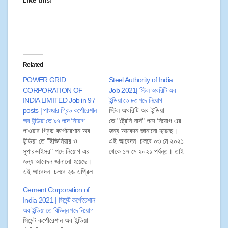
Like this:
Related
POWER GRID
Steel Authority of India
CORPORATION OF
Job 2021| স্টিল অথরিটি অব
INDIA LIMITED Job in 97
ইন্ডিয়া তে ৮৩ পদে নিয়োগ
posts | পাওয়ার গ্রিড কর্পোরেশান
স্টিল অথরিটি অব ইন্ডিয়া
অব ইন্ডিয়া তে ৯৭ পদে নিয়োগ
তে "ট্রেনি নার্স" পদে নিয়োগ এর
পাওয়ার গ্রিড কর্পোরেশান অব
জন্য আবেদন জানানো হয়েছে।
ইন্ডিয়া তে "ইজ্ঞিনিয়ার ও
এই আবেদন চলবে ০৩ মে ২০২১
সুপারভাইসর" পদে নিয়োগ এর
থেকে ১৭ মে ২০২১ পর্যন্ত। তাই
জন্য আবেদন জানানো হয়েছে।
প্রার্থীরা ১৭ মে ২০২১ এর মধ্যে
এই আবেদন চলবে ২৬ এপ্রিল
নিম্নলিখিত প্রক্রিয়ার মাধ্যমে
২০২১ থেকে ০৯ মে ২০২১
আবেদনপত্র জমা করতে পারেন।
Cement Corporation of
পর্যন্ত। তাই প্রার্থীরা ০৯ মে
India 2021 | সিমেন্ট কর্পোরেশান
২০২১ এর মধ্যে নিম্নলিখিত
অব ইন্ডিয়া তে বিভিন্ন পদে নিয়োগ
প্রক্রিয়ার মাধ্যমে আবেদনপত্র
সিমেন্ট কর্পোরেশান অব ইন্ডিয়া
জমা করতে পারেন।