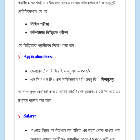
প্রার্থীকে অবশ্যই ভারতীয় হতে হবে এবং অ্যাপলিকেশান ফর্ম ও ডকুমেন্ট
ভেরিফিকেশান এর পর
লিখিত পরীক্ষা
কম্পিউটার ভিত্তিক পরীক্ষা
এর ভিত্তিতে প্রার্থীদের নিয়োগ করা হবে।
√
Application Fees:
৩০০/-
জেনারেল / ও বি সি / ই ডব্লু এস –
বিনামুল্যে
এস সি / এস টি / এক্স-সার্ভিসম্যান / পি ডব্লু ডি –
আবেদন মূল্য ক্রেডিট কার্ড / ডেবিট কার্ড / নেট ব্যাংকিং / ইউ পি আই এর
মাধ্যমে প্রদান করা যাবে।
√
Salary:
পাওয়ার গ্রিড কর্পোরেশান অব ইন্ডিয়া এর তরফ থেকে পাওয়া খবর
২৭,৫০০
অনুসারে সমস্ত প্রার্থীদের প্রাথমিক বেতন
রুপি বলা