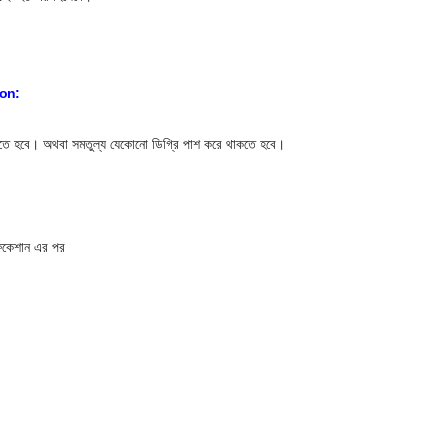
ion:
কতে হবে। অথবা সমতুল্য যেকোনো ডিগ্রি পাশ করে থাকতে হবে।
িফিকেশান এর পর