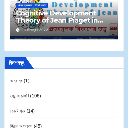
জি
জিকে অ্যালবাম
শিক্ষা বিজ্ঞান
M
Cognitive Development
S
Theory of Jean Piaget in
প্
Bengali | জেন পিয়াজেঁর প্রজ্ঞামূলক
28 ডিসেম্বর 2022
সম
বিকাশের তত্ত্ব
বিভাগসমূহ
অন্যান্য
(1)
কেন্দ্রে চাকরি
(106)
চাকরি খবর
(14)
জিকে অ্যালবাম
(45)