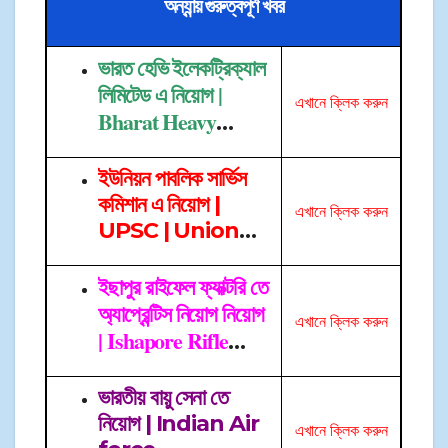
অন্যান্য় গুরুত্বপূর্ণ খবর
ভারত হেভি ইলেকট্রিক্যাল
লিমিটেড এ নিয়োগ |
এখানে ক্লিক করুন
Bharat Heavy
Electrical Limited
Job
→
ইউনিয়ন পাবলিক সার্ভিস
কমিশান এ নিয়োগ |
এখানে ক্লিক করুন
UPSC | Union
Public Service
Commission
ইছাপুর রাইফেল ফ্যাক্টরি তে
→
Recruitment
অ্যাপ্রেন্টিস নিয়োগ নিয়োগ
এখানে ক্লিক করুন
| Ishapore Rifle
Factory
Recruitment
→
ভারতীয় বায়ু সেনা তে
নিয়োগ | Indian Air
এখা
নে ক্লিক করুন