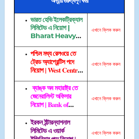
অন্যান্য় গুরুত্বপূর্ণ খবর
ভারত হেভি ইলেকট্রিক্যাল
লিমিটেড এ নিয়োগ |
এখানে ক্লিক করুন
Bharat Heavy
Electrical
→
Limited Job
পশ্চিম মধ্য রেলওয়ে তে
ট্রেড অ্যাপ্রেন্টিস পদে
এখানে ক্লিক করুন
নিয়োগ | West Central
Railway
→
ব্যাঙ্ক অব মহারাষ্ট্র তে
জেনেরালিস্ট অফিসার
এখানে ক্লিক করুন
নিয়োগ | Bank of
Maharashtra Job
→
ইরকন ইন্টারন্যাশনাল
লিমিটেড এ ওয়ার্ক
এখা
নে ক্লিক করুন
ইজ্ঞিনিয়ার পদে নিয়োগ |