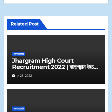
Related Post
জেলায় চাকরি
Jhargram High Court
Recruitment 2022 | ঝাড়গ্রাম উচ্চ
আদালত এ বিভিন্ন পদে কর্মী নিয়োগ
মে 28, 2022
জেলায় চাকরি