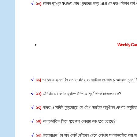
√
১০)
জার্মান ব্যাঙ্ক ‘KfW’ সৌর প্রকল্পের জন্য SBI কে কত পরিমাণ অর্
Weekly Cur
√
১১)
প্রত্যাত হলেন বিখ্যাত ভারতিয় বাস্কেটবল খেলোয়াড় আব্বাস মুনতা
√
১২)
এশিয়ান এয়ারগান চ্যাম্পিয়শিপ এ স্বর্ণ পদক জিতলেন কে?
√
১৩)
ভারত ও মার্কিন যুক্তরাষ্ট্র এর যৌথ সামরিক অনুশীলন কোথায় অনুষ্ঠ
√
১৪)
আন্তর্জাতিক গিতা মহোৎসব কোথায় শুরু হতে চলেছে?
√
১৫)
উত্তরাখন্ড এর হাই কোর্ট নৈনিতাল থেকে কোথায় স্থানান্তরিত করা হ