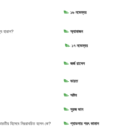
উঃ-
১৬ নভেম্বর
ল্য হারাল?
উঃ-
অ্যামাজন
উঃ-
১৭ নভেম্বর
উঃ-
জর্জ রাসেল
উঃ-
ভারত
উঃ-
অষ্টম
?
উঃ-
সুরজ ভান
ভারতীয় হিসেবে নিররাবচিত হলেন কে?
উঃ-
প্যাডলার শরৎ কামাল