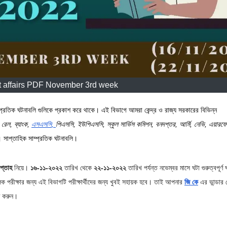
t affairs PDF November 3rd week
্প্রতিক ঘটনাবলি গুলিকে প্রকাশ করে থাকে। এই বিভাগে আমরা কেন্দ্র ও রাজ্য সরকারের বিভিন্ন
ি
রেল
,
ব্যাংক
,
এস
এস
সি
,
পি
এস
সি
,
ইউপিএসসি
,
স্কুল
সার্ভিস
কমিশন
,
বনদপ্তর
,
আর্মি
,
নেভি
,
এয়ার
ফো
। সাপ্তাহিক সাম্প্রতিক ঘটনাবলি।
প্তাহ
নিয়ে।
১৬-১১-২০২২
তারিখ থেকে
২২-১১-২০২২
তারিখ পর্যন্ত নভেম্বর মাসে ঘটা গুরুত্বপূর্ণ 
ক পরীক্ষার জন্য এই বিভাগটি পরীক্ষার্থীদের জন্য খুবই সহায়ক হবে। তাই আপনার
জি কে
এর ভান্ডার
ণ করুন।