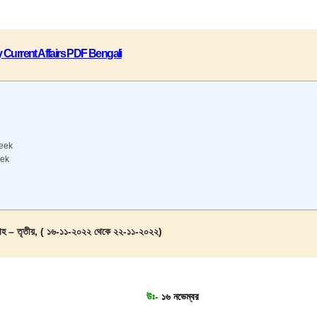
 Current Affairs PDF Bengali
week
eek
তাহ – তৃতীয়, ( ১৬-১১-২০২২ থেকে ২২-১১-২০২২)
উঃ-
১৬ নভেম্বর