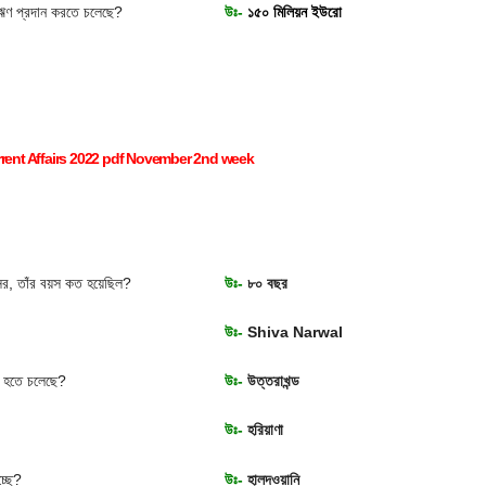
থ ঋণ প্রদান করতে চলেছে?
উঃ-
১৫০ মিলিয়ন ইউরো
rent Affairs 2022 pdf November 2nd week
সির, তাঁর বয়স কত হয়েছিল?
উঃ-
৮০ বছর
উঃ-
Shiva Narwal
িত হতে চলেছে?
উঃ-
উত্তরাখন্ড
উঃ-
হরিয়াণা
চ্ছে?
উঃ-
হালদওয়ানি