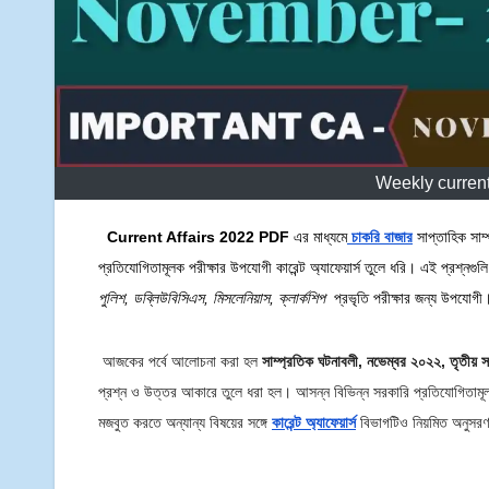
Weekly curren
Current Affairs 2022 PDF
এর মাধ্যমে
চাকরি বাজার
সাপ্তাহিক সাম
প্রতিযোগিতামূলক পরীক্ষার উপযোগী কারেন্ট অ্যাফেয়ার্স তুলে ধরি। এই প্রশ্নগুল
পুলিশ
,
ডব্লিউবিসিএস
,
মিসলেনিয়াস
,
ক্লার্কশিপ
প্রভৃতি পরীক্ষার জন্য উপযোগী
আজকের পর্বে আলোচনা করা হল
সাম্প্রতিক ঘটনাবলী, নভেম্বর ২০২২, তৃতীয় স
প্রশ্ন ও উত্তর আকারে তুলে ধরা হল। আসন্ন বিভিন্ন সরকারি প্রতিযোগিতামূল
মজবুত করতে অন্যান্য বিষয়ের সঙ্গে
কারেন্ট অ্যাফেয়ার্স
বিভাগটিও নিয়মিত অনুসর