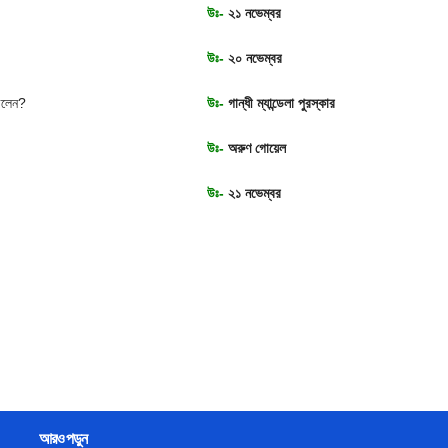
উঃ-
২১ নভেম্বর
উঃ-
২০ নভেম্বর
 করলেন?
উঃ-
গান্ধী ম্যান্ডেলা পুরস্কার
উঃ-
অরুণ গোয়েল
উঃ-
২১ নভেম্বর
আরও পড়ুন