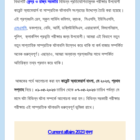
বিভাগটি
কেন্দ্র ও রাজ্য সরকারি
বিভিন্ন প্রতিযোগিতামূলক পরীক্ষার উপযোগী
কারেন্ট অ্যাফেয়ার্স বা সাম্প্রতিক ঘটনাবলি সংগ্রহের উদ্দেশ্যে তৈরি করা হয়েছে।
এই প্রশ্নগুলি রেল, স্কুল সার্ভিস কমিশন, ব্যাংক, পিএসসি, ইউপিএসসি,
এসএসসি
, বনদপ্তর, নেভি, আর্মি, ডব্লিউবিসিএস, এয়ারফোর্স, মিসলেনিয়াস,
পুলিশ, ক্লার্কশিপ প্রভৃতি পরীক্ষার জন্য উপযোগী। আমরা এই বিভাগে নতুন
নতুন সাপ্তাহিক সাম্প্রতিক ঘটনাবলি উল্লেখ করে থাকি যা কর্ম বাজার সম্পর্কিত
অনেক গুরুত্বপূর্ণ। এছাড়াও, আমরা অন্যান্য প্রশ্নগুলির সাথে সম্পর্কিত
অতিরিক্ত তথ্য প্রদান করে থাকি।
আজকের পর্বে আলোচনা করা হল
কারেন্ট অ্যাফেয়ার্স বাংলা, মে ২০২৩, প্রথম
সপ্তাহ
নিয়ে।
০১-০৫-২০২৩
তারিখ থেকে
০৭-০৫-২০২৩
তারিখ পর্যন্ত মে
মাসে ঘটা বিভিন্ন ঘটনা সম্পর্কে আলোচনা করা হল। বিভিন্ন সরকারী পরীক্ষার
পরীক্ষায় এই সাম্প্রতিক ঘটনাগুলি গুরুত্বপূর্ণ ভূমিকা রাখে।
Current affairs 2023 বাংলা