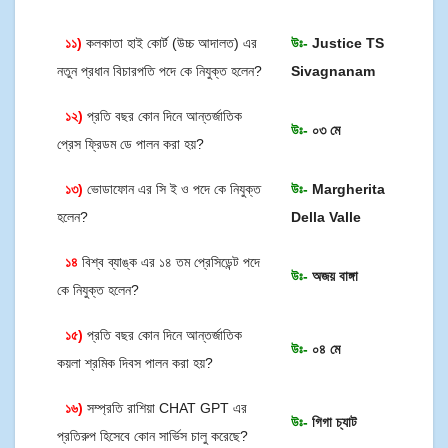
১১)
কলকাতা হাই কোর্ট (উচ্চ আদালত) এর
উঃ-
Justice TS
নতুন প্রধান বিচারপতি পদে কে নিযুক্ত হলেন?
Sivagnanam
১২)
প্রতি বছর কোন দিনে আন্তর্জাতিক
উঃ-
০৩ মে
প্রেস ফ্রিডম ডে পালন করা হয়?
১৩)
ভোডাফোন এর সি ই ও পদে কে নিযুক্ত
উঃ-
Margherita
হলেন?
Della Valle
১৪
বিশ্ব ব্যাঙ্ক এর ১৪ তম প্রেসিডেন্ট পদে
উঃ-
অজয় বাঙ্গা
কে নিযুক্ত হলেন?
১৫)
প্রতি বছর কোন দিনে আন্তর্জাতিক
উঃ-
০৪ মে
কয়লা শ্রমিক দিবস পালন করা হয়?
১৬)
সম্প্রতি রাশিয়া CHAT GPT এর
উঃ-
গিগা চ্যাট
প্রতিরুপ হিসেবে কোন সার্ভিস চালু করেছে?