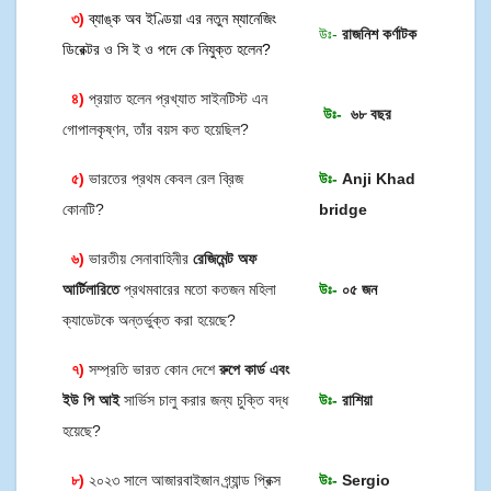
৩)
ব্যাঙ্ক অব ইণ্ডিয়া এর নতুন ম্যানেজিং
উঃ-
রাজনিশ কর্ণাটক
ডিরেক্টর ও সি ই ও পদে কে নিযুক্ত হলেন?
৪)
প্রয়াত হলেন প্রখ্যাত সাইনটিস্ট এন
উঃ-
৬৮ বছর
গোপালকৃষ্ণন, তাঁর বয়স কত হয়েছিল?
৫)
ভারতের প্রথম কেবল রেল ব্রিজ
উঃ-
Anji Khad
কোনটি?
bridge
৬)
ভারতীয় সেনাবাহিনীর
রেজিমেন্ট অফ
আর্টিলারিতে
প্রথমবারের মতো কতজন মহিলা
উঃ-
০৫ জন
ক্যাডেটকে অন্তর্ভুক্ত করা হয়েছে?
৭)
সম্প্রতি ভারত কোন দেশে
রুপে কার্ড এবং
ইউ পি আই
সার্ভিস চালু করার জন্য চুক্তি বদ্ধ
উঃ-
রাশিয়া
হয়েছে?
৮)
২০২৩ সালে আজারবাইজান গ্র্যান্ড প্রিক্স
উঃ-
Sergio