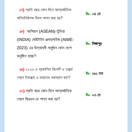
১৭)
প্রতি বছর কোন দিনে আন্তর্জাতিক
উঃ-
০৪ মে
অগ্নিনির্বাপক দিবস পালন করা হয়?
১৮)
আসিয়ান (ASEAN)-ইন্ডিয়া
(INDIA) মেরিটাইম এক্সারসাইজ (AIME-
উঃ-
সিঙ্গাপুর
2023) এর উদ্বোধনী অনুষ্ঠান কোন দেশে
অনুষ্ঠিত হচ্ছে?
১৯)
২০২৩ এ প্রকাশিত রিপোর্ট এ ওয়ার্ল্ড
উঃ-
১৬১ তম
প্রেস ইনডেক্স এ ভারতের অবস্থান কত?
২০)
প্রতি বছর কোন দিনে আন্তর্জাতিক
উঃ-
০৩ মে
প্রেস ফ্রিডম ডে পালন করা হয়?