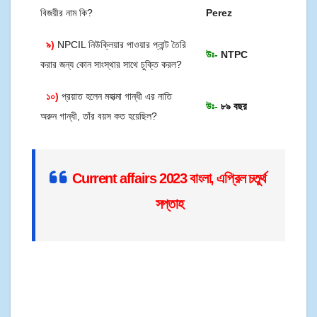
বিজয়ীর নাম কি?
Perez
৯)
NPCIL নিউক্লিয়ার পাওয়ার প্লান্ট তৈরি
উঃ-
NTPC
করার জন্য কোন সাংস্থার সাথে চুক্তি করল?
১০)
প্রয়াত হলেন মহাত্মা গান্ধী এর নাতি
উঃ-
৮৯ বছর
অরুন গান্ধী, তাঁর বয়স কত হয়েছিল?
Current affairs 2023 বাংলা, এপ্রিল চতুর্থ
সপ্তাহ