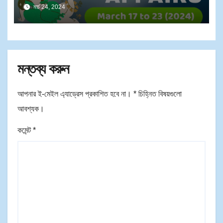
PDF | সাপ্তাহিক কারেন্ট অ্যাফেয়ার্স ২০২৪ মার্চ
মার্চ 24, 2024
১৭ থেকে ২৩
মন্তব্য করুন
আপনার ই-মেইল এ্যাড্রেস প্রকাশিত হবে না।
*
চিহ্নিত বিষয়গুলো
আবশ্যক।
কমেন্ট
*