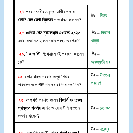
২৭
. প্রধানমন্ত্রীর নরেন্দ্র মোদী কোথায়
উঃ –
বিহার
কোসি রেল মেগা ব্রিজের
উদ্বোধন করলেন?
২৮
.
এশিয়া গেম চ্যালেঞ্জার এওয়ার্ড ২০২০
উঃ –
বিকাশ
দ্বারা সম্মানিত হলেন কোন প্রখ্যাত শেফ?
খান্না
২৯
.
‘ আজাদি’
শিরোনামে বই প্রকাশ করলেন
উঃ –
কে?
অরুন্ধতী রায়
উঃ –
উত্তর
৩০
.
কোন রাজ্য সরকার অপুষ্ট শিশুর
প্রদেশ
পরিবারগুলিকে
গরু
দান করার সিদ্ধান্ত নিল?
৩১
. সম্প্রতি প্রয়াত হলেন
রিজার্ভ ব্যাংকের
প্রাক্তন গভর্নর
অমিতাভ ঘোষ উনি কততম
উঃ –
১৬ তম
গভর্নর ছিলেন?
উঃ –
নরেন্দ্র
৩২
. সম্প্রতি কেন্দ্রীয়
খাদ্য প্রক্রিয়াকরণ