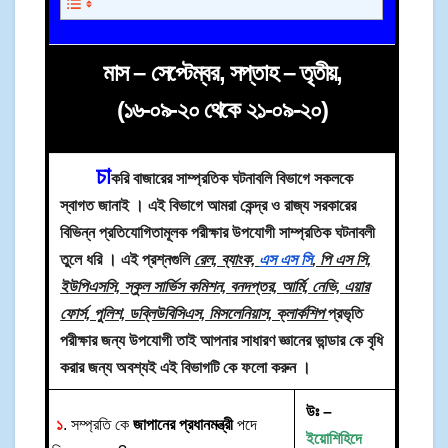
মাস – সেপ্টেম্বর, সপ্তাহ – তৃতীয়,
(১৬-০৯-২০ থেকে ২১-০৯-২০
)
চা
করি
বাজারের সাম্প্রতিক ঘটনাবলি বিভাগে সকলকে
স্বাগত জানাই । এই বিভাগে আমরা কেন্দ্র ও রাজ্য সরকারের
বিভিন্ন প্রতিযোগিতামূলক পরীক্ষার উপযোগী সাম্প্রতিক ঘটনাবলী
তুলে ধরি । এই প্রশ্নগুলি
রেল, ব্যাংক,
এস এস সি
, পি এস সি,
ইউপিএসসি, স্কুল সার্ভিস কমিশন, বনদপ্তর, আর্মি, নেভি, এয়ার
ফোর্স, পুলিশ, ডব্লিউবিসিএস, মিসলেনিয়াস, ক্লার্কশিপ
প্রভৃতি
পরীক্ষার জন্য উপযোগী তাই আপনার সাধারণ জ্ঞানের ভান্ডার কে বৃধি
করার জন্য অবশ্যই এই বিভাগটি কে ফলো করুন ।
উঃ –
১
. সম্প্রতি কে
জাপানের প্রধানমন্ত্রী
পদে
ইয়োশিহিদে