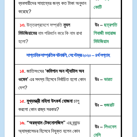
ব্যবসায়ীদের সাহায্যের জন্য কত টাকা অনুদান
কোটি
করেছে?
১৩
.
উত্তরপ্রদেশে সম্প্রতি
মুঘল
উঃ –
ছত্রপতি
মিউজিয়ামের
নাম পরিবর্তন করে কি নাম রাখা
শিবাজী মহারাজ
হলো?
মিউজিয়াম
সাপ্তাহিক সাম্প্রতিক ঘটনাবলি, সেপ্টেম্বর ২০২০ – ৪র্থ সপ্তাহ
১৪
. জাতিসংঘের
‘কমিশান অন স্ট্যাটাস অব
ওমেন’
এর সদস্য হিসেবে নির্বাচিত হলো কোন
উঃ –
ভারত
দেশ?
১৫
.
মুখ্যমন্ত্রী মহিলা উৎকর্ষ যোজনা
চালু
উঃ –
গুজরাট
করলো কোন রাজ্য সরকার?
১৬
.
“অরক্যাম টেকনোলজিস”
এর ব্র্যান্ড
উঃ –
লিওনেল
অ্যাম্বাসেডর হিসেবে নিযুক্ত হলেন কোন
মেসি