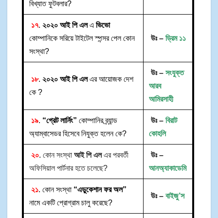
বিখ্যাত ফুটবলার?
১৭
.
২০২০ আই পি এল
এ
ভিভো
কোম্পানিকে সরিয়ে টাইটেল স্পন্সর পেল কোন
উঃ –
ড্রিম ১১
সংস্থা?
উঃ –
সংযুক্ত
১৮
.
২০২০ আই পি এল
এর আয়োজক দেশ
আরব
কে ?
আমিরসাহী
১৯
.
“গ্রেট লার্নিং”
কোম্পানির ব্র্যান্ড
উঃ –
বিরাট
অ্যাম্বাসেডর হিসেবে নিযুক্ত হলেন কে?
কোহলি
২০
.
কোন সংস্থা
আই পি এল
এর পরবর্তী
উঃ –
অফিসিয়াল পার্টনার হতে চলেছে?
আনঅ্যাকাডেমি
২১
. কোন সংস্থা
“এডুকেশান ফর অল”
উঃ –
বাইজু’স
নামে একটি প্রোগ্রাম চালু করেছে?