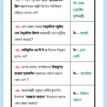
সিং তমার
শিল্প
মন্ত্রণালয়ের মন্ত্রী হিসেবে অতিরিক্ত
(কেন্দ্রীয়
দায়িত্ব পেলেন কে?
কৃষিমন্ত্রী)
৩৩
. কোন রাজ্য সরকার
বৈদ্যুতিক স্কুটার
এবং বৈদ্যুতিক রিকশা
ক্রয়কারী দের ভর্তুকির
উঃ –
গুজরাট
ঘোষণা করেছে?
৩৪
.
মোবিকুইক এর সি ই ও
হিসেবে নিযুক্ত
উঃ –
চন্দন
হলেন কে?
যোশী
৩৫
. দেশের সমস্ত নাগরিকদের
বিনামূল্যে
করোনা ভ্যাকসিন
প্রদানের ঘোষণা করলো
উঃ –
আমেরিকা
কোন দেশ ?
৩৬
. প্রধানমন্ত্রী নরেন্দ্র মোদীর জন্ম দিন
উঃ –
হিমাচল
উপলক্ষে
‘স্বচ্ছতা ক্যাফে’
উদ্বোধন করলো
প্রদেশ
কোন রাজ্য সরকার?