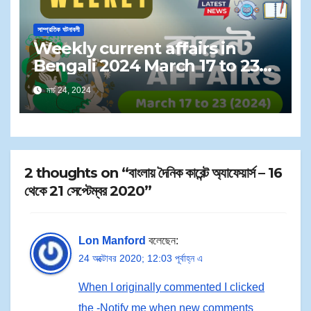
সাম্প্রতিক ঘটনাবলী
Weekly current affairs in
Bengali 2024 March 17 to 23
PDF | সাপ্তাহিক কারেন্ট অ্যাফেয়ার্স ২০২৪ মার্চ
মার্চ 24, 2024
১৭ থেকে ২৩
2 thoughts on “বাংলায় দৈনিক কারেন্ট অ্যাফেয়ার্স – 16
থেকে 21 সেপ্টেম্বর 2020”
Lon Manford
বলেছেন:
24 অক্টোবর 2020; 12:03 পূর্বাহ্ন এ
When I originally commented I clicked
the -Notify me when new comments