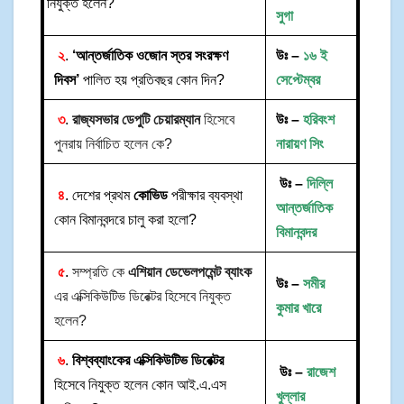
নিযুক্ত হলেন?
সুগা
২
.
‘আন্তর্জাতিক ওজোন স্তর সংরক্ষণ
উঃ –
১৬ ই
দিবস’
পালিত হয় প্রতিবছর কোন দিন?
সেপ্টেম্বর
৩
.
রাজ্যসভার ডেপুটি চেয়ারম্যান
হিসেবে
উঃ –
হরিবংশ
পুনরায় নির্বাচিত হলেন কে?
নারায়ণ সিং
উঃ –
দিল্লি
৪
. দেশের প্রথম
কোভিড
পরীক্ষার ব্যবস্থা
আন্তর্জাতিক
কোন বিমানবন্দরে চালু করা হলো?
বিমানবন্দর
৫
.
সম্প্রতি কে
এশিয়ান ডেভেলপমেন্ট ব্যাংক
উঃ –
সমীর
এর এক্সিকিউটিভ ডিরেক্টর হিসেবে নিযুক্ত
কুমার খারে
হলেন?
৬
.
বিশ্বব্যাংকের এক্সিকিউটিভ ডিরেক্টর
উঃ –
রাজেশ
হিসেবে নিযুক্ত হলেন কোন আই.এ.এস
খুল্লার