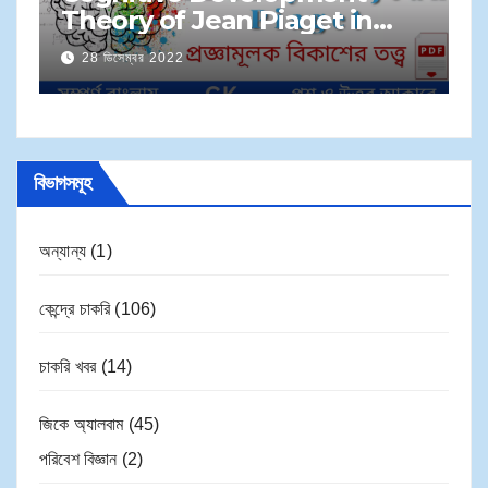
S
Theory of Jean Piaget in
প্
Bengali | জেন পিয়াজেঁর প্রজ্ঞামূলক
28 ডিসেম্বর 2022
সম
বিকাশের তত্ত্ব
বিভাগসমূহ
অন্যান্য
(1)
কেন্দ্রে চাকরি
(106)
চাকরি খবর
(14)
জিকে অ্যালবাম
(45)
পরিবেশ বিজ্ঞান
(2)