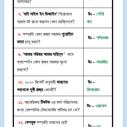
অফিসার?
৭
.
‘মাই লাইফ ইন ডিজাইন’
শিরোনামে
উঃ –
গৌরি
প্রথম বই রচনা করলেন কোন ব্যক্তিত্ব?
খান
৮
. সম্প্রতি কোন রাজ্য সরকার
পুরোহিত
উঃ –
পশ্চিমবঙ্গ
ভাতা
চালু করল?
৯
.
‘আমার পরিবার আমার দায়িত্ব ‘
নামে
ক্যাম্পেইন কোন রাজ্য সরকার সূচনা
উঃ –
মহারাষ্ট্র
করলো?
১০
. ২০২০ রিপোর্ট অনুযায়ী
ভারতের
উঃ –
সবথেকে সুখী রাজ্য
কোনটি?
মিজোরাম
১১
. আমেরিকায়
টিকটক
এর কার্য পরিচালনার
উঃ –
ওরাকেল
জন্য কোম্পানির টেকনোলজি পার্টনার হল কে?
১২
.
ফেসবুক
সম্প্রতি ভারতের ছোট
উঃ –
৩২