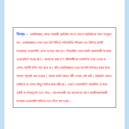
বিঃদ্রঃ –
চাকরিবাজার কোনও সরকারী প্রতিষ্ঠান নয় বা কোনো প্রতিষ্ঠানের সাথে সংযুক্ত
নয়। চাকরিবাজারে লেখা তথ্য গুলি বিভিন্ন সর্বভারতীয় পত্রিকা এবং বিভিন্ন চাকরী
সংক্রান্ত ওয়েবসাইট থেকে সংগ্রহ করা হয়। বিস্তারিত তথ্য চাকরি প্রদানকারী সংস্থার
ওয়েবসাইটে পাওয়া যাবে। আমাদের কাজ হ’ল পরীক্ষার্থীদের তাৎক্ষণিক তথ্য দেওয়া যা
কোনও আইনী দলিল গঠন করে না। যদিও চাকরিবাজারে তথ্য সহজেই উপলব্ধ করার জন্য
সমস্ত প্রচেষ্টা করা হয়েছে। আমরা যতটা সম্ভব খাঁটি লেখার চেষ্টা করি। কাজগুলি কোনও
ব্যক্তির বা কোনও কিছুর ক্ষতির জন্য দায়ী নয়। এখানে ওয়েবসাইটে প্রকাশিত তথ্যের
ত্রুটি বা অপ্রতুলতা হতে পারে। আবেদনকারী দের আবেদনের আগে চাকরীপ্রদানকারী
সংস্থার ওয়েবসাইট ক্ষতিয়ে দেখে নিতে বলা হচ্ছে।