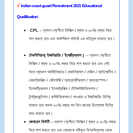
√
Indian coast guard
Recruitment 2021 E
ducational
Qualification:
CPL
– দ্বাদশ শ্রেণীতে ফিসিক্স / ম্যাথ এ ৬০% নম্বর নিয়ে
পাশ করতে হবে এবং কমার্সিয়াল পাইলট এর লাইসেন্স থাকতে হবে।
টেকনিশিয়ান( ইজ্ঞনিয়ারিং / ইলেক্ট্রিক্যাল )
– দ্বাদশ শ্রেণীতে
ফিসিক্স / ম্যাথ এ ৬০% নম্বর নিয়ে পাশ করতে হবে এবং সেই
সাথে ন্যাভাল আর্কিটেকচার / মেকানিক্যাল / মেরিন / অটোমোটিভ /
মেকাট্রোনিক্স / মেটালার্জি / অ্যারোনটিক্যাল / অ্যারোস্পেস /
ইলেকট্রিক্যাল / ইলেকট্রনিক্স / টেলিকমিউনিকেশান /
ইন্সট্রুমেন্টেশান / কমিউনিকেশান / পাওয়ার এ ইজ্ঞনিয়ারিং ডিগ্রি
থাকতে হবে অথবা ৬০% নম্বর সহ তিন বছরের ডিপ্লোমা ডিগ্রি
করে থাকতে হবে।
জেনারেল ডিউটি
– দ্বাদশ শ্রেণীতে ফিসিক্স / ম্যাথ এ ৬০% নম্বর
নিয়ে পাশ করতে হবে এবং যেকোনো স্বীকৃত বিশ্ববিদ্যালয় থেকে