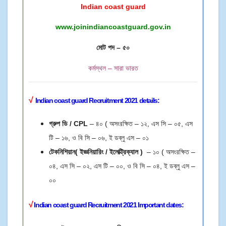
Indian coast guard
www.joinindiancoastguard.gov.in
মোট পদ – ৫০
কর্মস্থল – সারা ভারত
√
Indian coast guard Recruitment 2021 details:
গ্রুপ ডি / CPL
– ৪০ ( অসংরক্ষিত – ১২, এস সি – ০৫, এস
টি – ১৬, ও বি সি – ০৬, ই ডব্লু এস – ০১
টেকনিশিয়ান( ইজ্ঞনিয়ারিং / ইলেক্ট্রিক্যাল )
– ১০ ( অসংরক্ষিত –
০৪, এস সি – ০২, এস টি – ০০, ও বি সি – ০৪, ই ডব্লু এস –
০০
√
Indian coast guard
Recruitment 2021
Important dates: