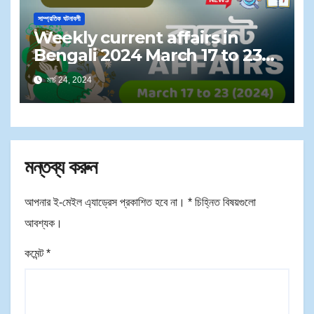
সাম্প্রতিক ঘটনাবলী
Weekly current affairs in
Bengali 2024 March 17 to 23
PDF | সাপ্তাহিক কারেন্ট অ্যাফেয়ার্স ২০২৪ মার্চ
মার্চ 24, 2024
১৭ থেকে ২৩
মন্তব্য করুন
আপনার ই-মেইল এ্যাড্রেস প্রকাশিত হবে না।
*
চিহ্নিত বিষয়গুলো
আবশ্যক।
কমেন্ট
*