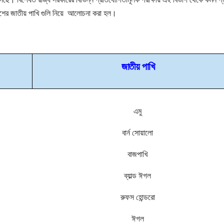
ন দেশের জাতীয় পাখি গুলি নিয়ে আলোচনা করা হল।
জাতীয় পাখি
এমু
বার্ন সোয়ালো
বাজপাখি
ব্যাল্ড ঈগল
রুফস হোন্ডরো
ঈগল