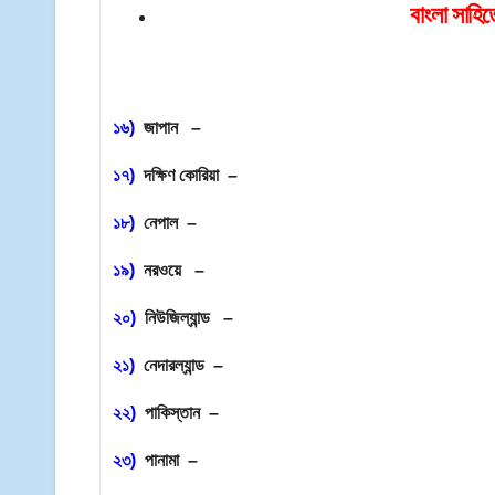
বাংলা সাহি
১৬)
জাপান –
১৭)
দক্ষিণ কোরিয়া –
১৮)
নেপাল –
১৯)
নরওয়ে –
২০)
নিউজিল্যান্ড –
২১)
নেদারল্যান্ড –
২২)
পাকিস্তান –
২৩)
পানামা –