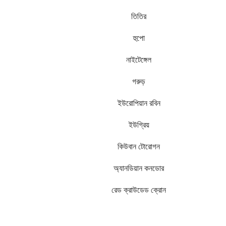
তিতির
হুপো
নাইটেঙ্গেল
গরুড়
ইউরোপিয়ান রবিন
ইউগ্রিয়
কিউবান টোরোগন
অ্যানডিয়ান কনডোর
রেড ক্রাউডেড ক্রোন