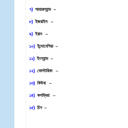
৭)
আয়ারল্যান্ড –
৮)
ইজরাইল –
৯)
ইরান –
১০)
ইন্দোনেশিয়া –
১১)
ইংল্যান্ড –
১২)
কোস্টারিকা –
১৩)
কিউবা –
১৪)
কলম্বিয়া –
১৫)
চিন –