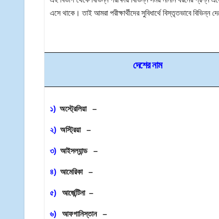
এসে থাকে। তাই আমরা পরীক্ষার্থীদের সুবিধার্থে বিস্তৃতভাবে বিভিন্
দেশের নাম
১)
অস্ট্রেলিয়া –
২)
অস্ট্রিয়া –
৩)
আইসল্যান্ড –
৪)
আমেরিকা –
৫)
আর্জেন্টিনা –
৬)
আফগানিস্তান –