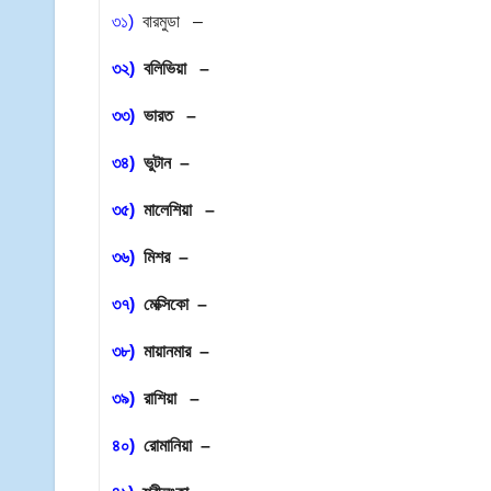
৩১)
বারমুডা –
৩২)
বলিভিয়া –
৩৩)
ভারত –
৩৪)
ভুটান –
৩৫)
মালেশিয়া –
৩৬)
মিশর –
৩৭)
মেক্সিকো –
৩৮)
মায়ানমার –
৩৯)
রাশিয়া –
৪০)
রোমানিয়া –