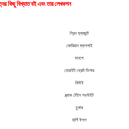
ত্যের কিছু বিখ্যাত বই এবং তার লেখকগন
গ্রিন ফ্যাজান্ট
কোরিয়ান ম্যাগপাই
দানপে
হোয়াইট থ্রোট ডিপার
কিউই
ব্ল্যাক টেইল গডউইট
চুকার
হার্পি ঈগল