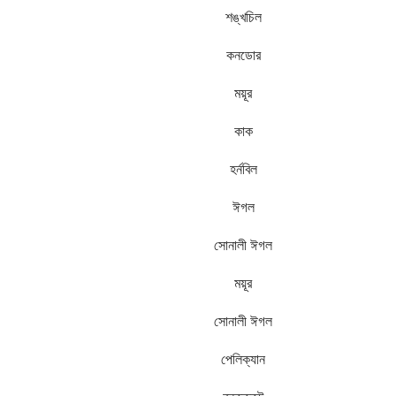
শঙ্খচিল
কনডোর
ময়ূর
কাক
হর্নবিল
ঈগল
সোনালী ঈগল
ময়ূর
সোনালী ঈগল
পেলিক্যান