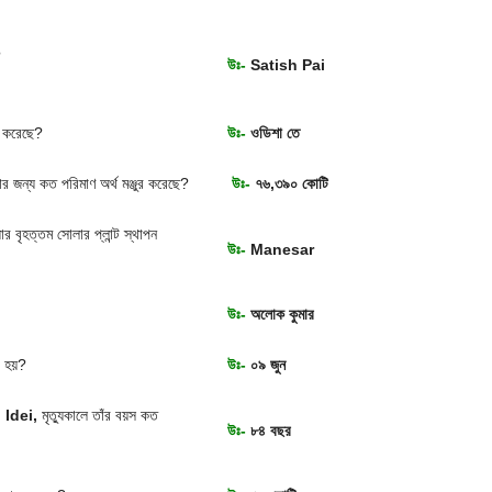
?
উঃ-
Satish Pai
ষা করেছে?
উঃ-
ওডিশা তে
ার জন্য কত পরিমাণ অর্থ মঞ্জুর করেছে?
উঃ-
৭৬,৩৯০ কোটি
র বৃহত্তম সোলার প্লান্ট স্থাপন
উঃ-
Manesar
উঃ-
অলোক কুমার
রা হয়?
উঃ-
০৯ জুন
 Idei,
মৃত্যুকালে তাঁর বয়স কত
উঃ-
৮৪ বছর