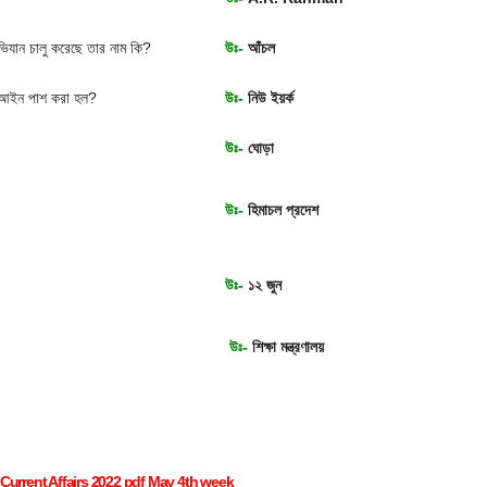
অভিযান চালু করেছে তার নাম কি?
উঃ-
আঁচল
আইন পাশ করা হল?
উঃ-
নিউ ইয়র্ক
উঃ-
ঘোড়া
উঃ-
হিমাচল প্রদেশ
উঃ-
১২ জুন
?
উঃ-
শিক্ষা মন্ত্রণালয়
Current Affairs 2022 pdf May 4th week