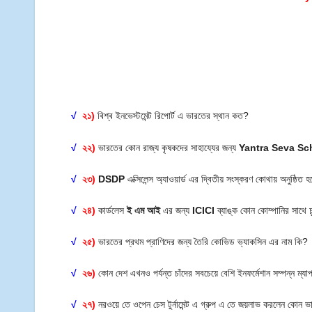
√
২১)
বিশ্ব ইনভেস্টমেন্ট রিপোর্ট এ ভারতের স্থান কত?
√
২২)
ভারতের কোন রাজ্য কৃষকদের সাহায্যের জন্য
Yantra Seva S
√
২৩)
DSDP
এক্সিলেন্স অ্যাওয়ার্ড এর দ্বিতীয় সংস্করণ কোথায় অনুষ্ঠিত 
√
২৪)
কার্ডলেস
ই এম আই
এর জন্য
ICICI
ব্যাঙ্ক কোন কোম্পানির সাথে 
√
২৫)
ভারতের প্রথম প্রাণিদের জন্য তৈরি কোভিড ভ্যাকসিন এর নাম কি?
√
২৬)
কোন দেশ এখনও পর্যন্ত চাঁদের সবচেয়ে বেশি ইনফর্মেশান সম্পন্ন ম্
√
২৭)
নরওয়ে তে ওপেন চেস টুর্নামেন্ট এ গ্রুপ এ তে জয়লাভ করলেন কোন 