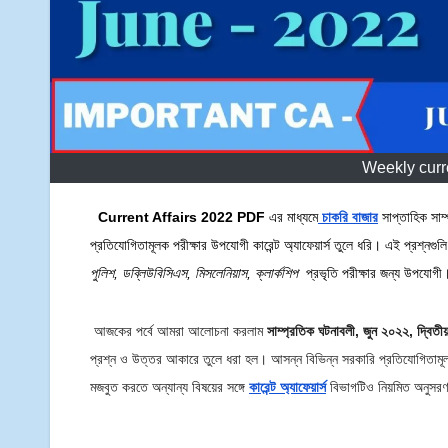
Weekly curr
Current Affairs 2022 PDF
এর মাধ্যমে
চাকরি বাজার
সাপ্তাহিক সাম
প্রতিযোগিতামূলক পরীক্ষার উপযোগী কারেন্ট অ্যাফেয়ার্স তুলে ধরি। এই প্রশ্নগুল
পুলিশ
,
ডব্লিউবিসিএস
,
মিসলেনিয়াস
,
ক্লার্কশিপ
প্রভৃতি পরীক্ষার জন্য উপযোগী
আজকের পর্বে আমরা আলোচনা করলাম
সাম্প্রতিক ঘটনাবলী, জুন ২০২২, দ্বিতী
প্রশ্ন ও উত্তর আকারে তুলে ধরা হল। আসন্ন বিভিন্ন সরকারি প্রতিযোগিতামূল
মজবুত করতে অন্যান্য বিষয়ের সঙ্গে
কারেন্ট অ্যাফেয়ার্স
বিভাগটিও নিয়মিত অনুসর