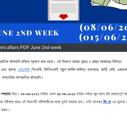
ent affairs PDF June 2nd week
্প্রতিক ঘটনাবলি গুলিকে প্রকাশ করে থাকে। এই বিভাগে আমরা কেন্দ্র ও রাজ্য সরকারের বিভিন্ন
ি
রেল
,
ব্যাংক
,
এস
এস
সি
,
পি
এস
সি
,
ইউপিএসসি
,
স্কুল
সার্ভিস
কমিশন
,
বনদপ্তর
,
আর্মি
,
নেভি
,
এয়ার
ফো
। সাপ্তাহিক সাম্প্রতিক ঘটনাবলি।
য় সপ্তাহ
নিয়ে।
০৮-০৬-২০২২
তারিখ থেকে
১৫-০৬-২০২২
তারিখ পর্যন্ত জুন মাসে ঘটা গুরুত্বপূর্ণ ঘ
ক পরীক্ষার জন্য এই বিভাগটি পরীক্ষার্থীদের জন্য খুবই সহায়ক হবে। তাই আপনার
জি কে
এর ভান্ডার
ণ করুন।