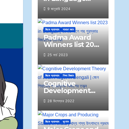
Learning | ভাষা শিখনে
9 জানুয়ারি 2024
শ্রবণের ভূমিকা
জিকে অ্যালবাম
সাধারণ জ্ঞান
Padma Award
Winners list 2023
in Bengali | ২০২৩
25 মার্চ 2023
সালে পদ্ম পুরস্কার বিজয়ীদের
তালিকা
জিকে অ্যালবাম
শিক্ষা বিজ্ঞান
Cognitive
Development
Theory of Jean
28 ডিসেম্বর 2022
Piaget in Bengali
| জেন পিয়াজেঁর প্রজ্ঞামূলক
বিকাশের তত্ত্ব
জিকে অ্যালবাম
ভূগোল