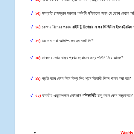
√
১৫)
সম্প্রতি রাজস্থান সরকার গর্ভবতী মহিলাদের জন্য যে হেলথ কেয়ার 
√
১৬)
কোথায় বিশ্বের প্রথম
রাইট টু রিপেয়ার ল ফর ডিজিটাল ইলেকট্রনিক্স
√
১৭)
৪৪ তম দাবা অলিম্পিকের ম্যাসকট কি?
√
১৮)
ভারতের কোন রাজ্য প্রথম ড্রোনের জন্য পলিসি নিয়ে আসল?
√
১৯)
প্রতি বছর কোন দিনে বিশ্ব শিশু শ্রম বিরোধী দিবস পালন করা হয়?
√
২০)
ভারতীয় এডুকেশনাল মেটাভার্স
পলিভার্সিটি
চালু করল কোন মন্ত্রনালয়
Weekly 