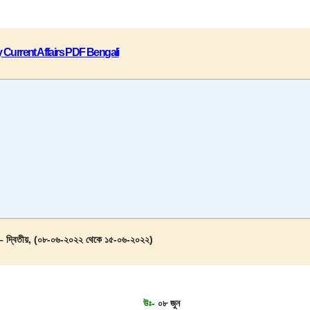
 Current Affairs PDF Bengali
হ – দ্বিতীয়, (০৮-০৬-২০২২ থেকে ১৫-০৬-২০২২)
উঃ-
০৮ জুন