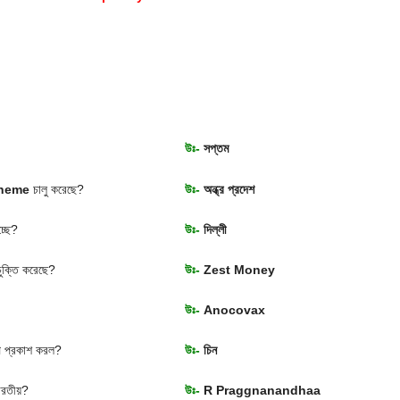
উঃ-
সপ্তম
cheme
চালু করেছে?
উঃ-
অন্ধ্র প্রদেশ
হচ্ছে?
উঃ-
দিল্লী
চুক্তি করেছে?
উঃ-
Zest Money
উঃ-
Anocovax
যাপ প্রকাশ করল?
উঃ-
চিন
ভারতীয়?
উঃ-
R Praggnanandhaa