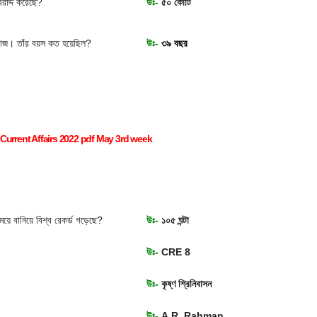
বরাদ্দ করেছে?
উঃ-
৫০ কোটি
 রাজ। তাঁর বয়স কত হয়েছিল?
উঃ-
৩৯ বছর
Current Affairs 2022 pdf May 3rd week
ময়ে বানিয়ে বিশ্ব রেকর্ড গড়েছে?
উঃ-
১০৫ ঘন্টা
উঃ-
CRE 8
উঃ-
কৃষ্ণ শ্রিনিবাসন
উঃ-
A.R. Rahman