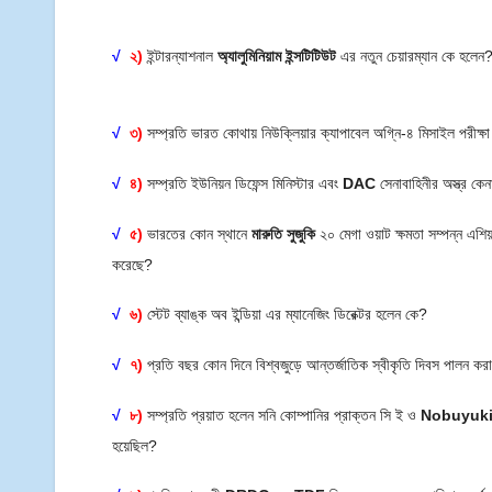
√
২)
ইন্টারন্যাশনাল
অ্যালুমিনিয়াম ইন্সটিটিউট
এর নতুন চেয়ারম্যান কে হলেন
√
৩)
সম্প্রতি ভারত কোথায় নিউক্লিয়ার ক্যাপাবেল অগ্নি-৪ মিসাইল পরীক্
√
৪)
সম্প্রতি ইউনিয়ন ডিফেন্স মিনিস্টার এবং
DAC
সেনাবাহিনীর অস্ত্র কেন
√
৫)
ভারতের কোন স্থানে
মারুতি সুজুকি
২০ মেগা ওয়াট ক্ষমতা সম্পন্ন এশিয়া
করেছে?
√
৬)
স্টেট ব্যাঙ্ক অব ইন্ডিয়া এর ম্যানেজিং ডিরেক্টর হলেন কে?
√
৭)
প্রতি বছর কোন দিনে বিশ্বজুড়ে আন্তর্জাতিক স্বীকৃতি দিবস পালন ক
√
৮)
সম্প্রতি প্রয়াত হলেন সনি কোম্পানির প্রাক্তন সি ই ও
Nobuyuki
হয়েছিল?