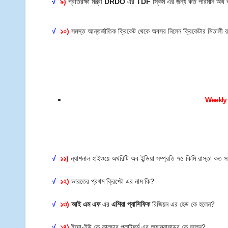
√
৯)
প্রতিরক্ষা মন্ত্রী
DRDO
এর
TDF
স্কিম এর জন্য কত পরিমান অর্থ 
√
১০)
সমস্ত আন্তর্জাতিক ক্রিকেট থেকে অবসর নিলেন ক্রিকেটার মিতালী
Weekly 
√
১১)
ন্যাশনাল হাইওয়ে অথরিটি অব ইন্ডিয়া সম্প্রতি ৭৫ কিমি রাস্তা কত স
√
১২)
ভারতের প্রথম ক্রিপ্টো এর নাম কি?
√
১৩)
আই এম এফ
এর
এশিয়া প্যাসিফিক
রিজিয়ন এর হেড কে হলেন?
√
১৪)
ইন্দো-ইউ কে কালচার প্লাটফর্ম এর অ্যাম্ব্যাসাডর কে হলেন?