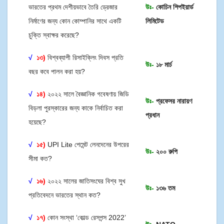
ভারতের প্রথম দেশীয়ভাবে তৈরি ড্রেজার
উঃ-
কোচিন শিপইয়ার্ড
নির্মাণের জন্য কোন কোম্পানির সাথে একটি
লিমিটেড
চুক্তি স্বাক্ষর করেছে?
√
১৩)
বিশ্বব্যাপী রিসাইক্লিং দিবস প্রতি
উঃ-
১৮ মার্চ
বছর কবে পালন করা হয়?
√
১৪)
২০২২ সালে বৈজ্ঞানিক গবেষণায় জিডি
উঃ-
প্রফেসর নারায়ণ
বিড়লা পুরস্কারের জন্য কাকে নির্বাচিত করা
প্রধান
হয়েছে?
√
১৫)
UPI Lite পেমেন্ট লেনদেনের উপরের
উঃ-
২০০ রুপি
সীমা কত?
√
১৬)
২০২২ সালের জাতিসংঘের বিশ্ব সুখ
উঃ-
১৩৬ তম
প্রতিবেদনে ভারতের স্থান কত?
√
১৭)
কোন সংস্থা ‘কোল্ড রেসপন্স 2022’