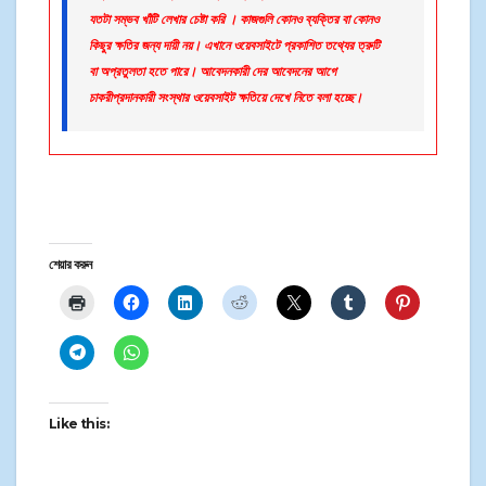
যতটা সম্ভব খাঁটি লেখার চেষ্টা করি । কাজগুলি কোনও ব্যক্তির বা কোনও
কিছুর ক্ষতির জন্য দায়ী নয়। এখানে ওয়েবসাইটে প্রকাশিত তথ্যের ত্রুটি
বা অপ্রতুলতা হতে পারে। আবেদনকারী দের আবেদনের আগে
চাকরীপ্রদানকারী সংস্থার ওয়েবসাইট ক্ষতিয়ে দেখে নিতে বলা হচ্ছে।
শেয়ার করুন
Like this: