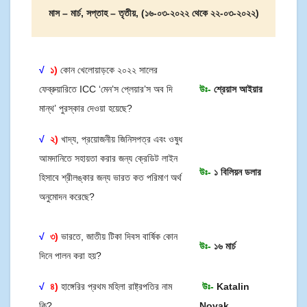
মাস – মার্চ, সপ্তাহ – তৃতীয়, (১৬-০৩-২০২২ থেকে ২২-০৩-২০২২)
√
১)
কোন খেলোয়াড়কে ২০২২ সালের
ফেব্রুয়ারিতে ICC ‘মেন’স প্লেয়ার’স অব দি
উঃ-
শ্রেয়াস আইয়ার
মান্থ’ পুরস্কার দেওয়া হয়েছে?
√
২)
খাদ্য, প্রয়োজনীয় জিনিসপত্র এবং ওষুধ
আমদানিতে সহায়তা করার জন্য ক্রেডিট লাইন
উঃ-
১ বিলিয়ন ডলার
হিসাবে শ্রীলঙ্কার জন্য ভারত কত পরিমাণ অর্থ
অনুমোদন করেছে?
√
৩)
ভারতে, জাতীয় টিকা দিবস বার্ষিক কোন
উঃ-
১৬ মার্চ
দিনে পালন করা হয়?
√
৪)
হাঙ্গেরির প্রথম মহিলা রাষ্ট্রপতির নাম
উঃ-
Katalin
কি?
Novak