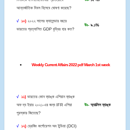
আন্তর্জাতিক দিবস হিসেবে ঘোষণা করেছে?
√
১০)
২০২২ সালের ক্যালেন্ডার বছরে
উঃ-
৯.১%
ভারতের প্রত্যাশিত GDP বৃদ্ধির হার কত?
Weekly Current Affairs 2022 pdf March 1st week
√
১১)
ভারতের কোন ব্যাঙ্ক এশিয়ান ব্যাঙ্ক
অফ দ্য ইয়ার ২০২১-এর জন্য IFR এশিয়া
উঃ-
অ্যাক্সিস ব্যাঙ্ক
পুরস্কার জিতেছে?
√
১২)
ড্রেজিং কর্পোরেশন অব ইন্ডিয়া (DCI)