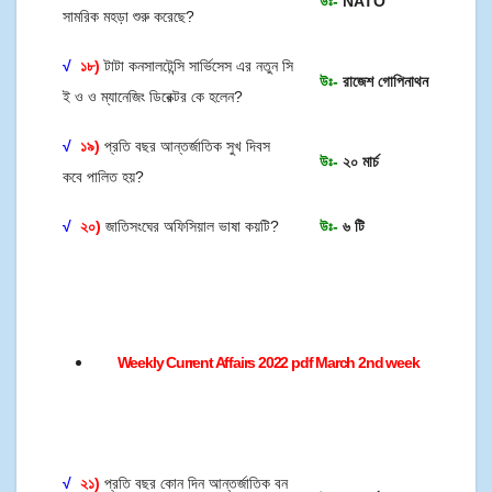
উঃ-
NATO
সামরিক মহড়া শুরু করেছে?
√
১৮)
টাটা কনসালটেন্সি সার্ভিসেস এর নতুন সি
উঃ-
রাজেশ গোপিনাথন
ই ও ও ম্যানেজিং ডিরেক্টর কে হলেন?
√
১৯)
প্রতি বছর আন্তর্জাতিক সুখ দিবস
উঃ-
২০ মার্চ
কবে পালিত হয়?
√
২০)
জাতিসংঘের অফিসিয়াল ভাষা কয়টি?
উঃ-
৬ টি
Weekly Current Affairs 2022 pdf March 2nd week
√
২১)
প্রতি বছর কোন দিন আন্তর্জাতিক বন