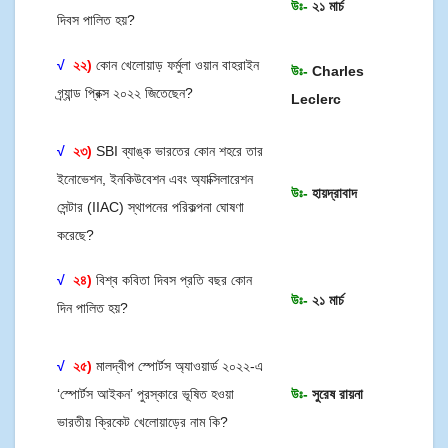
উঃ-
২১ মার্চ
দিবস পালিত হয়?
√
২২)
কোন খেলোয়াড় ফর্মুলা ওয়ান বাহরাইন
উঃ-
Charles
গ্র্যান্ড প্রিক্স ২০২২ জিতেছেন?
Leclerc
√
২৩)
SBI ব্যাঙ্ক ভারতের কোন শহরে তার
ইনোভেশন, ইনকিউবেশন এবং অ্যাক্সিলারেশন
উঃ-
হায়দ্রাবাদ
সেন্টার (IIAC) স্থাপনের পরিকল্পনা ঘোষণা
করেছে?
√
২৪)
বিশ্ব কবিতা দিবস প্রতি বছর কোন
উঃ-
২১ মার্চ
দিন পালিত হয়?
√
২৫)
মালদ্বীপ স্পোর্টস অ্যাওয়ার্ড ২০২২-এ
‘স্পোর্টস আইকন’ পুরস্কারে ভূষিত হওয়া
উঃ-
সুরেষ রায়না
ভারতীয় ক্রিকেট খেলোয়াড়ের নাম কি?