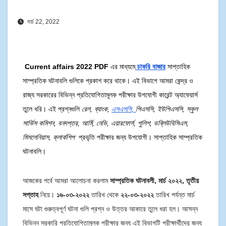
মার্চ 22, 2022
Current affairs 2022 PDF
এর মাধ্যমে
চাকরি বাজার
সাপ্তাহিক
সাম্প্রতিক ঘটনাবলি গুলিকে প্রকাশ করে থাকে। এই বিভাগে আমরা কেন্দ্র ও
রাজ্য সরকারের বিভিন্ন প্রতিযোগিতামূলক পরীক্ষার উপযোগী কারেন্ট অ্যাফেয়ার্স
তুলে ধরি। এই প্রশ্নগুলি
রেল
,
ব্যাংক
,
এস
এস
সি
,
পি
এস
সি
,
ইউপিএসসি
,
স্কুল
সার্ভিস
কমিশন
,
বনদপ্তর
,
আর্মি
,
নেভি
,
এয়ার
ফোর্স
,
পুলিশ
,
ডব্লিউবিসিএস
,
মিসলেনিয়াস
,
ক্লার্কশিপ
প্রভৃতি পরীক্ষার জন্য উপযোগী। সাপ্তাহিক সাম্প্রতিক
ঘটনাবলি।
আজকের পর্বে আমরা আলোচনা করলাম
সাম্প্রতিক ঘটনাবলী, মার্চ ২০২২, তৃতীয়
সপ্তাহ
নিয়ে।
১৬-০৩-২০২২
তারিখ থেকে
২২-০৩-২০২২
তারিখ পর্যন্ত মার্চ
মাসে ঘটা গুরুত্বপূর্ণ ঘটনা গুলি প্রশ্ন ও উত্তর আকারে তুলে ধরা হল। আসন্ন
বিভিন্ন সরকারি প্রতিযোগিতামূলক পরীক্ষার জন্য এই বিভাগটি পরীক্ষার্থীদের জন্য