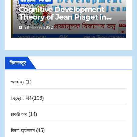
জিকে অ্যালবাম
শিক্ষা বিজ্ঞান
M
Cognitive Development
S
Theory of Jean Piaget in
প্
Bengali | জেন পিয়াজেঁর প্রজ্ঞামূলক
28 ডিসেম্বর 2022
সম
বিকাশের তত্ত্ব
বিভাগসমূহ
অন্যান্য
(1)
কেন্দ্রে চাকরি
(106)
চাকরি খবর
(14)
জিকে অ্যালবাম
(45)