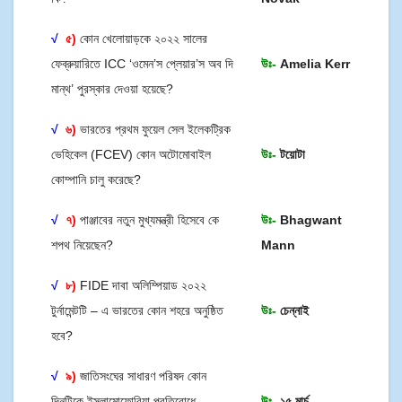
√
৫)
কোন খেলোয়াড়কে ২০২২ সালের
ফেব্রুয়ারিতে ICC ‘ওমেন’স প্লেয়ার’স অব দি
উঃ-
Amelia Kerr
মান্থ’ পুরস্কার দেওয়া হয়েছে?
√
৬)
ভারতের প্রথম ফুয়েল সেল ইলেকট্রিক
ভেহিকেল (FCEV) কোন অটোমোবাইল
উঃ-
টয়োটা
কোম্পানি চালু করেছে?
√
৭)
পাঞ্জাবের নতুন মুখ্যমন্ত্রী হিসেবে কে
উঃ-
Bhagwant
শপথ নিয়েছেন?
Mann
√
৮)
FIDE দাবা অলিম্পিয়াড ২০২২
টুর্নামেন্টটি – এ ভারতের কোন শহরে অনুষ্ঠিত
উঃ-
চেন্নাই
হবে?
√
৯)
জাতিসংঘের সাধারণ পরিষদ কোন
দিনটিকে ইসলামোফোবিয়া প্রতিরোধে
উঃ-
১৫ মার্চ