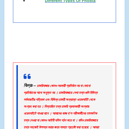
Different Types Of Phobia
বিঃদ্রঃ –
চাকরিবাজার কোনও সরকারী প্রতিষ্ঠান নয় বা কোনো
প্রতিষ্ঠানের সাথে সংযুক্ত নয় । চাকরিবাজারে লেখা তথ্য গুলি বিভিন্ন
সর্বভারতীয় পত্রিকা এবং বিভিন্ন চাকরী সংক্রান্ত ওয়েবসাইট থেকে
সংগ্রহ করা হয় । বিস্তারিত তথ্য চাকরি প্রদানকারী সংস্থার
ওয়েবসাইটে পাওয়া যাবে । আমাদের কাজ হ’ল পরীক্ষার্থীদের তাৎক্ষণিক
তথ্য দেওয়া যা কোনও আইনী দলিল গঠন করে না । যদিও চাকরিবাজারে
তথ্য সহজেই উপলব্ধ করার জন্য সমস্ত প্রচেষ্টা করা হয়েছে । আমরা