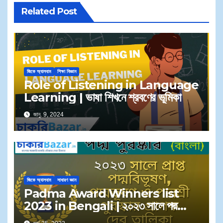
Related Post
জিকে অ্যালবাম
শিক্ষা বিজ্ঞান
Role of Listening in Language
Learning | ভাষা শিখনে শ্রবণের ভূমিকা
জানু. 9, 2024
জিকে অ্যালবাম
সাধারণ জ্ঞান
Padma Award Winners list
2023 in Bengali | ২০২৩ সালে পদ্ম
পুরস্কার বিজয়ীদের তালিকা