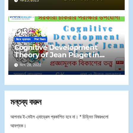
মার্চ 25, 2023
জিকে অ্যালবাম
শিক্ষা বিজ্ঞান
Cognitive Development
Theory of Jean Piaget in
Bengali | জেন পিয়াজেঁর প্রজ্ঞামূলক বিকাশের
ডিসে. 28, 2022
তত্ত্ব
মন্তব্য করুন
আপনার ই-মেইল এ্যাড্রেস প্রকাশিত হবে না।
*
চিহ্নিত বিষয়গুলো
আবশ্যক।