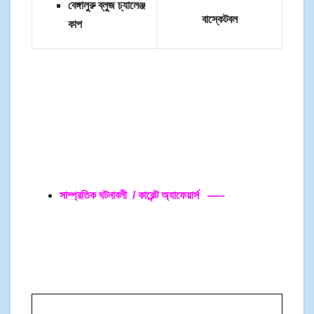
বেঙ্গালুরু ব্লুজ চ্যালেঞ্জ
বাস্কেটবল
কাপ
সাম্প্রতিক ঘটনাবলী / কারেন্ট অ্যাফেয়ার্স —–