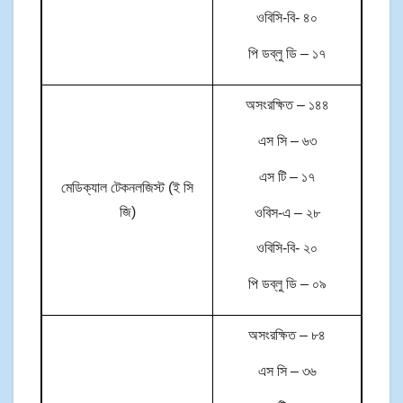
ওবিসি-বি- ৪০
পি ডব্লু ডি – ১৭
অসংরক্ষিত – ১৪৪
এস সি – ৬৩
এস টি – ১৭
মেডিক্যাল টেকনলজিস্ট (ই সি
জি)
ওবিস-এ – ২৮
ওবিসি-বি- ২০
পি ডব্লু ডি – ০৯
অসংরক্ষিত – ৮৪
এস সি – ৩৬