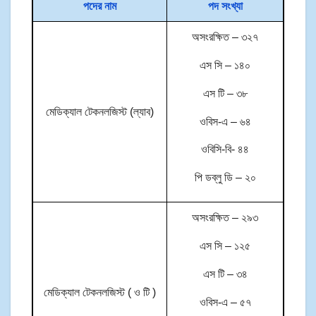
পদের নাম
পদ সংখ্যা
অসংরক্ষিত – ৩২৭
এস সি – ১৪০
এস টি – ৩৮
মেডিক্যাল টেকনলজিস্ট (ল্যাব)
ওবিস-এ – ৬৪
ওবিসি-বি- ৪৪
পি ডব্লু ডি – ২০
অসংরক্ষিত – ২৯৩
এস সি – ১২৫
এস টি – ৩৪
মেডিক্যাল টেকনলজিস্ট ( ও টি )
ওবিস-এ – ৫৭