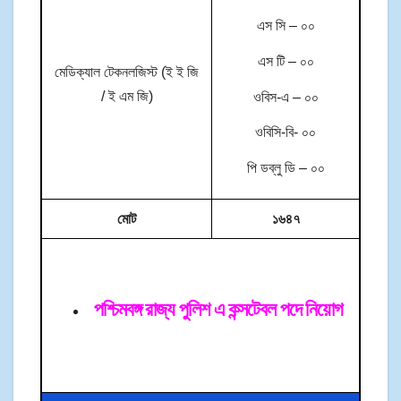
এস সি – ০০
এস টি – ০০
মেডিক্যাল টেকনলজিস্ট (ই ই জি
/ ই এম জি)
ওবিস-এ – ০০
ওবিসি-বি- ০০
পি ডব্লু ডি – ০০
মোট
১৬৪৭
পশ্চিমবঙ্গ রাজ্য পুলিশ এ কন্সটেবল পদে নিয়োগ