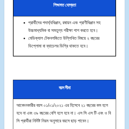
শিক্ষাগত যোগ্যতা
প্রার্থীদের পদার্থ্যবিঞ্জান, রষায়ন এবং প্রাণীবিঞ্জান সহ
উচ্চমাধ্যমিক বা সমতুল্য পরীক্ষা পাশ করতে হবে।
মেডিক্যাল টেকনলজিতে উল্লিখিত বিষয়ে ২ বছরের
ডিপ্লোমা বা ব্যাচেলর ডিগ্রি থাকতে হবে।
বয়স সীমা
আবেদনকারীর বয়স ০১/০১/২০২১ এর হিসেবে ২১ বছরের কম হলে
হবে না এবং ৩৯ বছরের বেশি হলে হবে না। এস সি এস টি এবং ও বি
সি প্রার্থীরা নির্দিষ্ট নিয়ম অনুসারে বয়সে ছাড় পাবেন।