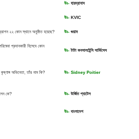
উঃ-
হায়দ্রাবাদ
উঃ-
KVIC
ড্রাগন ২২ কোন স্থানে অনুষ্ঠিত হয়েছে?
উঃ-
গুয়াম
য পরিষেবা প্রদানকারী হিসেবে কোন
উঃ-
টাটা কনসালটেন্সি সার্ভিসেস
কৃষ্ণাঙ্গ অভিনেতা, তাঁর নাম কি?
উঃ- Sidney Poitier
হলেন কে?
উঃ-
উর্জিত প্যাটেল
উঃ-
বাংলাদেশ