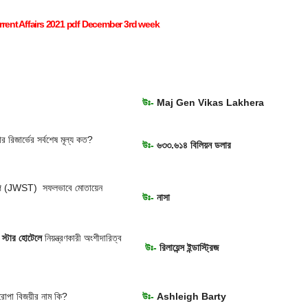
rent Affairs 2021 pdf December 3rd week
উঃ-
Maj Gen Vikas Lakhera
র রিজার্ভের সর্বশেষ মূল্য কত?
উঃ-
৬৩৩.৬১৪ বিলিয়ন ডলার
্কোপ (JWST) সফলভাবে মোতায়েন
উঃ-
নাসা
ইভ স্টার হোটেলে
নিয়ন্ত্রণকারী অংশীদারিত্ব
উঃ-
রিলায়েন্স ইন্ডাস্ট্রিজ
োপা বিজয়ীর নাম কি?
উঃ-
Ashleigh Barty