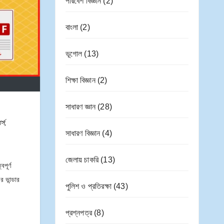
জেঁর
ভার
পরিবেশ বিজ্ঞান
(2)
দের
প্রজ্ঞা
তের
তালি
মূলক
বিভি
বাংলা
(2)
কা
বিকা
ন্ন
শের
রাজ্য
ভূগোল
(13)
তত্ত্ব
সমূহ
শিক্ষা বিজ্ঞান
(2)
সাধারণ জ্ঞান
(28)
র্স
,
সাধারণ বিজ্ঞান
(4)
জেলায় চাকরি
(13)
বপূর্ণ
 ভান্ডার
পুলিশ ও প্রতিরক্ষা
(43)
প্রশ্নপত্র
(8)