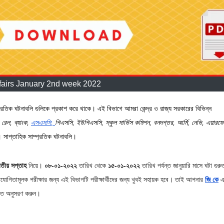
ffairs January 2nd week 2022
প্রতিক ঘটনাবলি গুলিকে প্রকাশ করে থাকে। এই বিভাগে আমরা কেন্দ্র ও রাজ্য সরকারের বিভিন্ন
ি
রেল
,
ব্যাংক
,
এস
এস
সি
,
পি
এস
সি
,
ইউপিএসসি
,
স্কুল
সার্ভিস
কমিশন
,
বনদপ্তর
,
আর্মি
,
নেভি
,
এয়ার
ফো
। সাপ্তাহিক সাম্প্রতিক ঘটনাবলি।
িতীয় সপ্তাহ
নিয়ে।
০৮-০১-২০২২
তারিখ থেকে
১৫-০১-২০২২
তারিখ পর্যন্ত জানুয়ারি মাসে ঘটা গুরুত্
যোগিতামূলক পরীক্ষার জন্য এই বিভাগটি পরীক্ষার্থীদের জন্য খুবই সহায়ক হবে। তাই আপনার
জি কে
এর
িত অনুসরণ করুন।