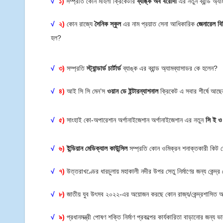
√
১)
সম্প্রতি কোন মহিলা ক্রিকেটার
ব্যাঙ্ক অব বরোদা
এর নতুন ব্রান্ড অ্
√
২)
কোন রাজ্যে
সৈনিক স্কুল
এর নাম প্রয়াত সেনা আধিকারিক
জেনারেল ব
হল?
√
৩)
সম্প্রতি
স্ট্যান্ডার্ড চার্টার্ড
ব্যাঙ্ক এর ব্রান্ড অ্যামব্যাসাডর কে হলেন?
√
৪)
আই সি সি মেন’স
ওয়ান ডে ইন্টারন্যাশনাল
ক্রিকেট এ সবার শীর্ষে আছে
√
৫)
সাংহাই কো-অপারেশান অর্গানাইজেশান অর্গানাইজেশান এর নতুন
সি ই 
√
৬)
ইন্ডিয়ান মেডিক্যাল কাউন্সিল
সম্প্রতি কোন ওমিক্রন শনাক্তকারী কিট 
√
৭)
উত্তরাখণ্ডের ধারচুলায় মহাকালী নদীর উপর সেতু নির্মাণের জন্য কেন্দ্র
√
৮)
জাতীয় যুব উৎসব ২০২২-এর অয়োজন করছে কোন রাজ্য/কেন্দ্রশাসিত অ
√
৯)
প্রধানমন্ত্রী পোষণ শক্তি নির্মাণ প্রকল্পের কার্যকারিতা বাড়ানোর জন্য 