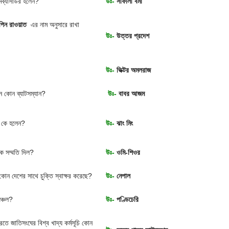
যামব্যাসাডর হলেন?
উঃ-
সাফালী বর্মা
িপিন রাওয়াত
এর নাম অনুসারে রাখা
উঃ-
উত্তর প্রদেশ
উঃ-
ভিক্টর অমলরাজ
ন কোন ব্যাটসম্যান?
উঃ-
বাবর আজম
ও
কে হলেন?
উঃ-
ঝাং মিং
কে সম্মতি দিল?
উঃ-
ওমি-শিওর
 কোন দেশের সাথে চুক্তি স্বাক্ষর করেছে?
উঃ-
নেপাল
ঞ্চল?
উঃ-
পণ্ডিচেরি
ভারতে জাতিসংঘের বিশ্ব খাদ্য কর্মসূচি কোন