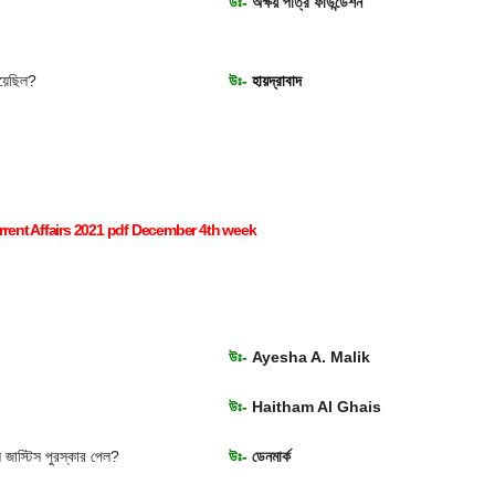
উঃ-
অক্ষয় পাত্র ফাউন্ডেশন
য়েছিল?
উঃ-
হায়দ্রাবাদ
rent Affairs 2021 pdf December 4th week
উঃ-
Ayesha A. Malik
উঃ-
Haitham Al Ghais
 জাস্টিস পুরস্কার পেল?
উঃ-
ডেনমার্ক