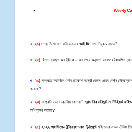
Weekly Cur
√
২১)
সম্প্রতি আসাম রাইফেল এর
আই জি
পদে নিযুক্ত হলেন?
√
২২)
রিসার্ভ ব্যাঙ্ক অব ইন্ডিয়া – এর তথ্য অনুসারে ভারতের বৈদেশিক মুদ্রা
√
২৩)
সম্প্রতি মহাকাশে কোন মহাকাশ সংস্থা জেমস ওয়েব স্পেস টেলিস
করেছে?
√
২৪)
সম্প্রতি কোন ভারতীয় কোম্পানি
ম্যান্ডারিন ওরিয়েন্টাল নিউইয়র্ক ফা
অধিগ্রহণ করেছে?
√
২৫)
২০২২ অ্যাডিলেড ইন্টারন্যাশনাল টুর্নামেন্টে
মহিলাদের একক টেনিস শির