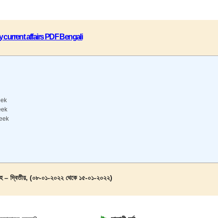
 current affairs PDF Bengali
eek
eek
week
্তাহ – দ্বিতীয়, (০৮-০১-২০২২ থেকে ১৫-০১-২০২২)