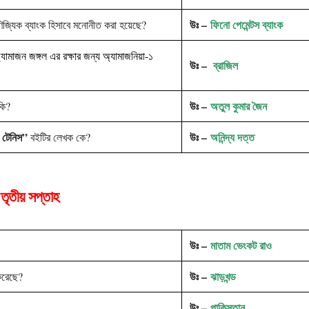
উঃ –
ফিনো পেমেন্টস ব্যাংক
িজ্যিক ব্যাংক হিসাবে মনোনীত করা হয়েছে?
যামাজন জঙ্গল এর রক্ষার জন্য অ্যামাজনিয়া-১
উঃ –
ব্রাজিল
উঃ –
অতুল কুমার জৈন
 কি?
ান টেনিস”
উঃ –
অনিন্দ্য দত্ত
বইটির লেখক কে?
 তৃতীয় সপ্তাহ
উঃ –
মাতাম ভেংকট রাও
উঃ –
ঝাড়খন্ড
করেছে?
উঃ –
পাকিস্তান