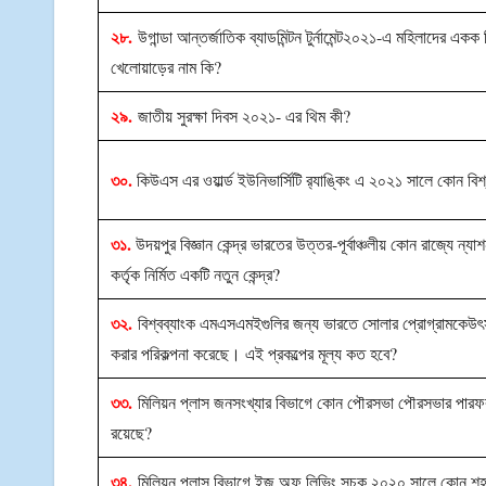
২৮.
উগান্ডা আন্তর্জাতিক ব্যাডমিন্টন টুর্নামেন্ট২০২১-এ মহিলাদের একক
খেলোয়াড়ের নাম কি?
২৯.
জাতীয় সুরক্ষা দিবস ২০২১- এর থিম কী?
৩০.
কিউএস এর ওয়ার্ল্ড ইউনিভার্সিটি র‌্যাঙ্কিং এ ২০২১ সালে কোন বিশ্ব
৩১.
উদয়পুর বিজ্ঞান কেন্দ্র ভারতের উত্তর-পূর্বাঞ্চলীয় কোন রাজ্যে ন্
কর্তৃক নির্মিত একটি নতুন কেন্দ্র?
৩২.
বিশ্বব্যাংক এমএসএমইগুলির জন্য ভারতে সোলার প্রোগ্রামকেউৎসাহ 
করার পরিকল্পনা করেছে। এই প্রকল্পের মূল্য কত হবে?
৩৩.
মিলিয়ন প্লাস জনসংখ্যার বিভাগে কোন পৌরসভা পৌরসভার পারফরম
রয়েছে?
৩৪.
মিলিয়ন প্লাস বিভাগে ইজ অফ লিভিং সূচক ২০২০ সালে কোন শহর শ