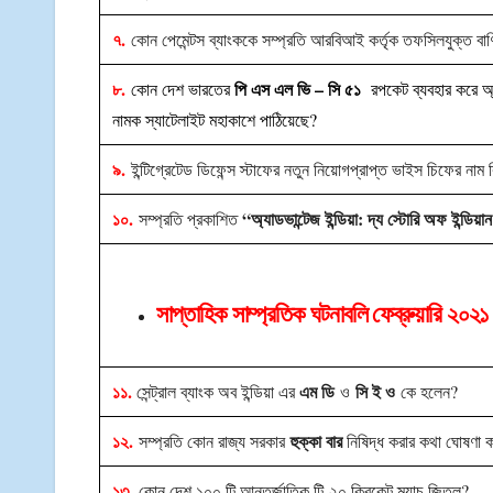
৭.
কোন পেমেন্টস ব্যাংককে সম্প্রতি আরবিআই কর্তৃক তফসিলযুক্ত বাণ
৮.
পি এস এল ভি – সি ৫১
কোন দেশ ভারতের
রপকেট ব্যবহার করে অ্
নামক স্যাটেলাইট মহাকাশে পাঠিয়েছে?
৯.
ইন্টিগ্রেটেড ডিফেন্স স্টাফের নতুন নিয়োগপ্রাপ্ত ভাইস চিফের নাম
১০.
“অ্যাডভান্টেজ ইন্ডিয়া: দ্য স্টোরি অফ ইন্ডিয়
সম্প্রতি প্রকাশিত
সাপ্তাহিক সাম্প্রতিক ঘটনাবলি ফেব্রুয়ারি ২০২১
১১.
এম ডি
সি ই ও
সেন্ট্রাল ব্যাংক অব ইন্ডিয়া এর
ও
কে হলেন?
১২.
হুক্কা বার
সম্প্রতি কোন রাজ্য সরকার
নিষিদ্ধ করার কথা ঘোষণা 
১৩.
কোন দেশ ১০০ টি আন্তর্জাতিক টি-২০ ক্রিকেট ম্যাচ জিতল?