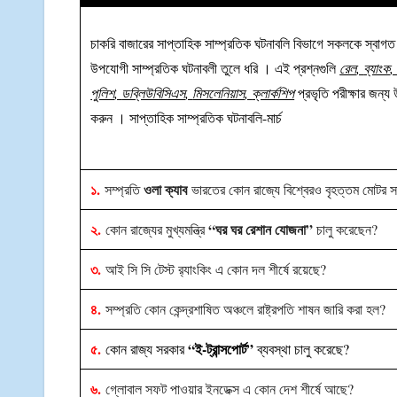
চাকরি বাজারের সাপ্তাহিক সাম্প্রতিক ঘটনাবলি বিভাগে সকলকে স্বাগত 
উপযোগী সাম্প্রতিক ঘটনাবলী তুলে ধরি । এই প্রশ্নগুলি
রেল
,
ব্যাংক
পুলিশ
,
ডব্লিউবিসিএস
,
মিসলেনিয়াস
,
ক্লার্কশিপ
প্রভৃতি পরীক্ষার জন্য
করুন । সাপ্তাহিক সাম্প্রতিক ঘটনাবলি-মার্চ
১.
ওলা ক্যাব
সম্প্রতি
ভারতের কোন রাজ্যে বিশ্বেরও বৃহত্তম মোটর স
২.
“ঘর ঘর রেশান যোজনা”
কোন রাজ্যের মুখ্যমন্ত্রি
চালু করেছেন?
৩.
আই সি সি টেস্ট র‍্যাংকিং এ কোন দল শীর্ষে রয়েছে?
৪.
সম্প্রতি কোন কেন্দ্রশাষিত অঞ্চলে রাষ্ট্রপতি শাষন জারি করা হল?
৫.
“ই-ট্রান্সপোর্ট”
কোন রাজ্য সরকার
ব্যবস্থা চালু করেছে?
৬.
গ্লোবাল সফট পাওয়ার ইনডেক্স এ কোন দেশ শীর্ষে আছে?