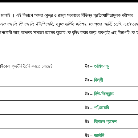
জানাই । এই বিভাগে আমরা কেন্দ্র ও রাজ্য সরকারের বিভিন্ন প্রতিযোগিতামূলক পরীক্ষার
,
এস
এস
সি
,
পি
এস
সি
,
ইউপিএসসি
,
স্কুল
সার্ভিস
কমিশন
,
বনদপ্তর
,
আর্মি
,
নেভি
,
এয়ার
ফোর
 উপযোগী তাই আপনার সাধারণ জ্ঞানের ভান্ডার কে বৃদ্ধি করার জন্য অবশ্যই এই বিভাগটি কে
উঃ –
তামিলনাড়ু
াইকেল ফ্যাক্টরি তৈরি করতে চলছে?
উঃ –
দিল্লী
উঃ –
নিউ-জিল্যান্ড
উঃ –
পণ্ডিচেরি
উঃ –
হিমাচল প্রদেশ
উঃ –
জার্মানি