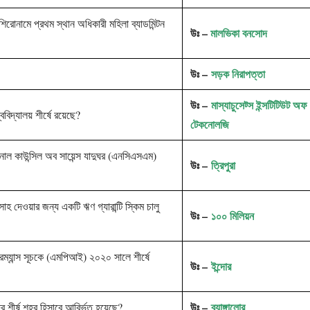
 শিরোনামে প্রথম স্থান অধিকারী মহিলা ব্যাডমিন্টন
উঃ –
মালভিকা বনসোদ
উঃ –
সড়ক নিরাপত্তা
উঃ –
মাস্যাচুসেট্স ইন্সটিটিউট অফ
বিদ্যালয় শীর্ষে রয়েছে?
টেকনোলজি
যাশনাল কাউন্সিল অব সায়েন্স যাদুঘর (এনসিএসএম)
উঃ –
ত্রিপুরা
দেওয়ার জন্য একটি ঋণ গ্যারান্টি স্কিম চালু
উঃ –
১০০ মিলিয়ন
্যান্স সূচকে (এমপিআই) ২০২০ সালে শীর্ষে
উঃ –
ইন্দোর
উঃ –
ব্যাঙ্গালোর
ীর্ষ শহর হিসাবে আবির্ভূত হয়েছে?